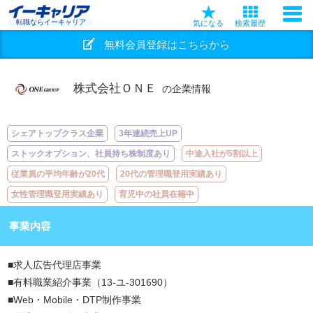
転職ならイーキャリア
気になる
検索履歴
無料会員登録はこちらから
株式会社ＯＮＥ
の企業情報
シェアトップクラス企業
3年連続売上UP
ストックオプション、社員持ち株制度あり
中途入社が5割以上
従業員の平均年齢が20代
20代の管理職登用実績あり
女性管理職登用実績あり
育児中の社員在籍中
事業内容
■求人広告代理店事業
■有料職業紹介事業（13-ユ-301690）
■Web・Mobile・DTP制作事業