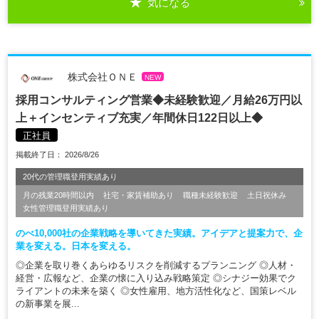
気になる
株式会社ＯＮＥ
NEW
採用コンサルティング営業◆未経験歓迎／月給26万円以
上＋インセンティブ充実／年間休日122日以上◆
正社員
掲載終了日： 2026/8/26
20代の管理職登用実績あり
月の残業20時間以内
社宅・家賃補助あり
職種未経験歓迎
土日祝休み
女性管理職登用実績あり
のべ10,000社の企業戦略を導いてきた実績。アイデアと提案力で、企
業を変える。日本を変える。
◎企業を取り巻くあらゆるリスクを削減するプランニング ◎人材・
経営・広報など、企業の懐に入り込み戦略策定 ◎シナジー効果でク
ライアントの未来を築く ◎女性雇用、地方活性化など、国策レベル
の新事業を展...