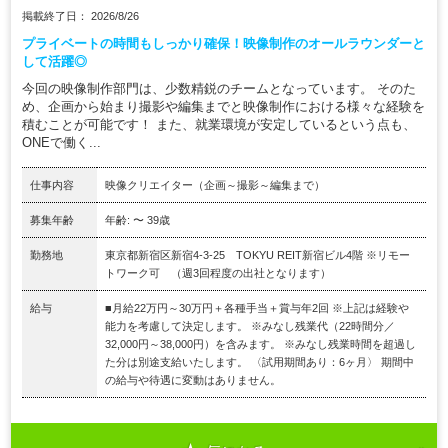
掲載終了日： 2026/8/26
プライベートの時間もしっかり確保！映像制作のオールラウンダーと
して活躍◎
今回の映像制作部門は、少数精鋭のチームとなっています。 そのた
め、企画から始まり撮影や編集までと映像制作における様々な経験を
積むことが可能です！ また、就業環境が安定しているという点も、
ONEで働く...
仕事内容
映像クリエイター（企画～撮影～編集まで）
募集年齢
年齢: 〜 39歳
勤務地
東京都新宿区新宿4-3-25 TOKYU REIT新宿ビル4階 ※リモー
トワーク可 （週3回程度の出社となります）
給与
■月給22万円～30万円＋各種手当＋賞与年2回 ※上記は経験や
能力を考慮して決定します。 ※みなし残業代（22時間分／
32,000円～38,000円）を含みます。 ※みなし残業時間を超過し
た分は別途支給いたします。 〈試用期間あり：6ヶ月〉 期間中
の給与や待遇に変動はありません。