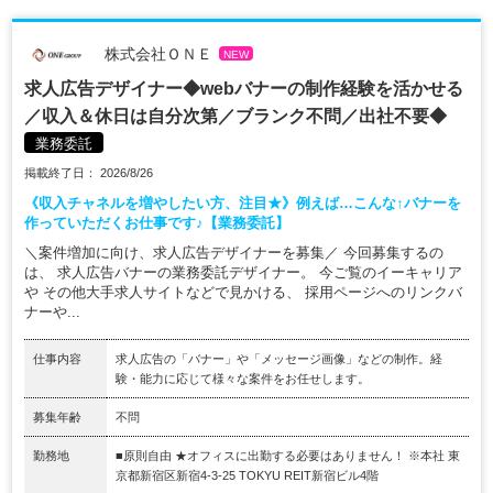
株式会社ＯＮＥ
NEW
求人広告デザイナー◆webバナーの制作経験を活かせる
／収入＆休日は自分次第／ブランク不問／出社不要◆
業務委託
掲載終了日： 2026/8/26
《収入チャネルを増やしたい方、注目★》例えば…こんな↑バナーを
作っていただくお仕事です♪【業務委託】
＼案件増加に向け、求人広告デザイナーを募集／ 今回募集するの
は、 求人広告バナーの業務委託デザイナー。 今ご覧のイーキャリア
や その他大手求人サイトなどで見かける、 採用ページへのリンクバ
ナーや...
仕事内容
求人広告の「バナー」や「メッセージ画像」などの制作。経
験・能力に応じて様々な案件をお任せします。
募集年齢
不問
勤務地
■原則自由 ★オフィスに出勤する必要はありません！ ※本社 東
京都新宿区新宿4-3-25 TOKYU REIT新宿ビル4階