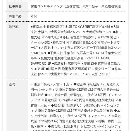
仕事内容
採用コンサルティング【企画営業】※第二新卒・未経験者歓迎
募集年齢
不問
勤務地
■東京本社 新宿区新宿4-3-25 TOKYU REIT新宿ビル4階 ■大阪
支社 大阪市中央区久太郎町2-5-28 久太郎町恒和ビル3F ■名古
屋支社 ※25年3月より移転 名古屋市中区栄3丁目13-20 栄セン
タービル 602 ■横浜支社 横浜市西区高島1-2-5 横濱ゲートタワ
ー3F ■大宮支社 さいたま市大宮区桜木町一丁目266番地3 シン
ワKIビル2F ■千葉支社 千葉市中央区富士見1-14-13 千葉大栄ビ
ル8F ■札幌支社 札幌市北区北10条西3-23-1 THE PEAK
SAPPORO 1F ■広島支社 広島市中区基町13-9 東洋証券広島ス
クエア 8F ■静岡支店 静岡市葵区紺屋町17-1 葵タワー2F ■熊本
支社 熊本市中央区新市街1-28 THE PLACE花畑ビル 7F
給与
＜東京・横浜・大宮・千葉＞ ◆総合職（転勤あり） 月給26万
円+インセンティブ ※固定残業代22時間/3.8万円含※超過分は
別途支給 ◆エリア総合職（転勤なし） 月給23.5万円+インセン
ティブ ※固定残業代22時間/3.4万円含※超過分は別途支給 ＜名
古屋・大阪＞ ◆総合職（転勤あり） 月給25万円＋インセンテ
ィブ ※固定残業代22時間/3.64万円含※超過分は別途支給 ◆エ
リア総合職（転勤なし） 月給23.5万円+インセンティブ ※固定
残業代22時間/3.4万円含※超過分は別途支給 ＜札幌・静岡・広
島・熊本＞ ◆総合職（転勤あり） 月給23.5万円+インセンティ