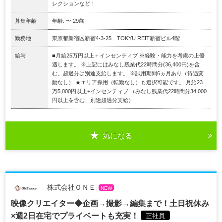
レクションなど！
募集年齢
年齢: 〜 29歳
勤務地
東京都新宿区新宿4-3-25 TOKYU REIT新宿ビル4階
給与
■月給25万円以上＋インセンティブ ※経験・能力を考慮の上優
遇します。 ※上記にはみなし残業代22時間分(36,400円)を含
む。超過分は別途支給します。 ※試用期間6ヵ月あり（待遇変
動なし） ★エリア採用（転勤なし）も選択可能です。 月給23
万5,000円以上+インセンティブ （みなし残業代22時間分34,000
円以上を含む、別途超過分支給）
気になる
株式会社ＯＮＥ
NEW
映像クリエイター◆企画→撮影→編集まで！土日祝休み
×週2日在宅でプライベートも充実！
正社員