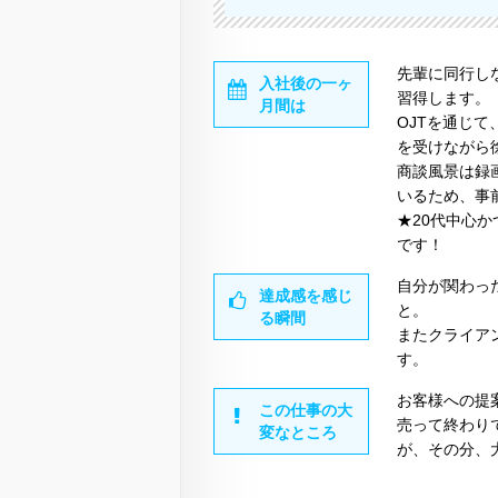
先輩に同行し
入社後の一ヶ
習得します。
月間は
OJTを通じ
を受けながら
商談風景は録
いるため、事
★20代中心
です！
自分が関わっ
達成感を感じ
と。
る瞬間
またクライア
す。
お客様への提
この仕事の大
売って終わり
変なところ
が、その分、