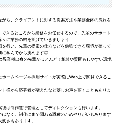
ながら、クライアントに対する提案方法や業務全体の流れを
て、できるところから業務をお任せするので、先輩のサポート
徐々に業務の幅を拡げていきましょう。
画を行い、先輩の提案の仕方などを勉強できる環境が整って
前に学んでから挑めます◎
かつ異業種出身の先輩がほとんど！相談や質問もしやすい環境
たホームページや採用サイトが実際にWeb上で閲覧できるこ
ント様から応募者が増えたなど嬉しお声を頂くこともありま
案後は制作進行管理としてディレクションも行います。
ではなく、制作にまで関わる職種のためやりがいもあります
大変さもあります。