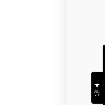
気に
なる