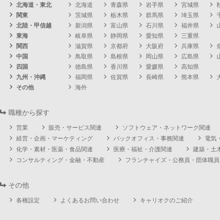
北海道・東北
北海道
青森県
岩手県
宮城県
関東
茨城県
栃木県
群馬県
埼玉県
北陸・甲信越
新潟県
富山県
石川県
福井県
東海
岐阜県
静岡県
愛知県
三重県
関西
滋賀県
京都府
大阪府
兵庫県
中国
鳥取県
島根県
岡山県
広島県
四国
徳島県
香川県
愛媛県
高知県
九州・沖縄
福岡県
佐賀県
長崎県
熊本県
その他
海外
職種から探す
営業
販売・サービス関連
ソフトウェア・ネットワーク関連
経営・企画・マーケティング
バックオフィス・事務関連
電気
化学・素材・医薬・食品関連
医療・福祉・介護関連
建築・土
コンサルティング・金融・不動産
フランチャイズ・公務員・団体職員
その他
各種設定
よくあるお問い合わせ
キャリオクのご紹介