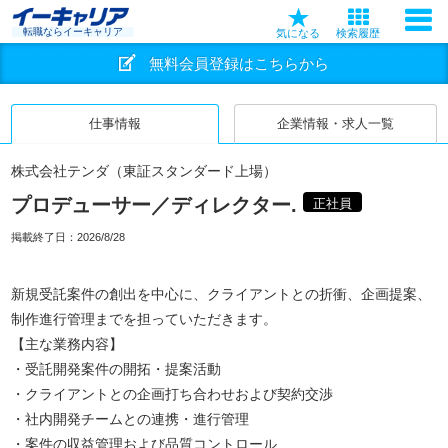
転職ならイーキャリア
気になる
検索履歴
無料会員登録はこちらから
仕事情報
企業情報・求人一覧
株式会社テンダ（東証スタンダード上場）
プロデューサー／ディレクター.
正社員
掲載終了日：
2026/8/28
新規受託案件の創出を中心に、クライアントとの折衝、企画提案、
制作進行管理までを担っていただきます。
【主な業務内容】
・受託開発案件の開拓・提案活動
・クライアントとの企画打ち合わせおよび契約交渉
・社内開発チームとの連携・進行管理
・案件の収益管理および品質コントロール