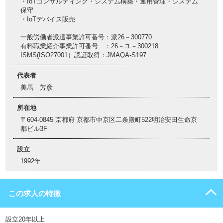
・IoTコンサルティング・システム構築・運用管理・システム
保守
・IoTデバイス販売
一般労働者派遣事業許可番号：派26－300770
有料職業紹介事業許可番号 ：26－ユ－300218
ISMS(ISO27001）認証取得：JMAQA-S197
代表者
美馬 芳彦
所在地
〒604-0845 京都府 京都市中京区二条殿町522明治安田生命京
都ビル3F
設立
1992年
この求人の特徴
設立20年以上