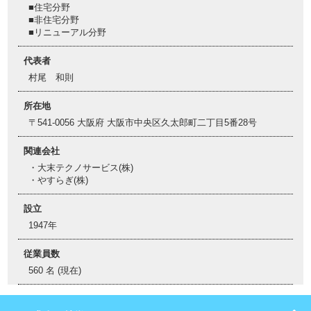
■住宅分野
■非住宅分野
■リニューアル分野
代表者
村尾 和則
所在地
〒541-0056 大阪府 大阪市中央区久太郎町二丁目5番28号
関連会社
・大末テクノサービス(株)
・やすらぎ(株)
設立
1947年
従業員数
560 名 (現在)