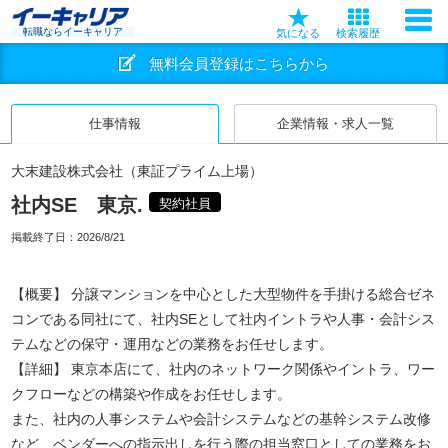
転職ならイーキャリア
気になる
検索履歴
無料会員登録はこちらから
仕事情報
企業情報・求人一覧
大末建設株式会社（東証プライム上場）
社内SE 東京.
契約社員
掲載終了日：
2026/8/21
【概要】 分譲マンションを中心とした大型物件を手掛ける総合ゼネ
コンである同社にて、社内SEとして社内イントラや人事・会計シス
テムなどの保守・運用などの業務をお任せします。
【詳細】 東京本店にて、社内のネットワーク関係やイントラ、ワー
クフローなどの構築や作成をお任せします。
また、社内の人事システムや会計システムなどの基幹システム改修
など、ベンダーへの指示出しを行う際の担当窓口としての業務をお