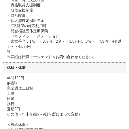
・資格取得支援制度
・研修支援制度
・財形貯蓄
・個人型確定拠出年金
・ITS健保の施設利用可
・総合福祉団体定期保険
・ベネフィット・ステーション
・家族手当：1名・・3万円、2名・・3.5万円、3名・・4万円、4名以
上・・4.5万円
等
※詳細は転職エージェントへお問い合わせください。
休日・休暇
年間122日
(内訳)
完全週休二日制
土曜
日曜
祝日
夏期2日
その他（年末年始6～9日※暦によって変動）
＜有給休暇＞