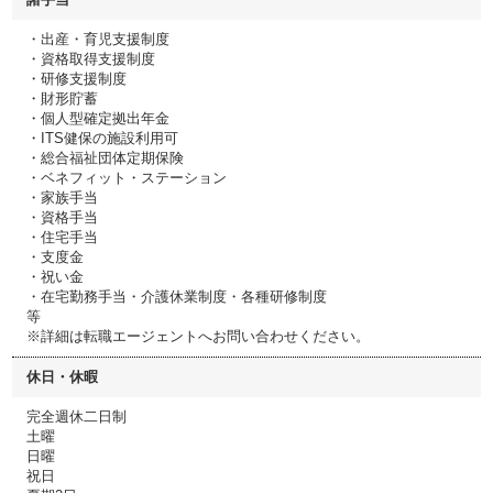
・出産・育児支援制度
・資格取得支援制度
・研修支援制度
・財形貯蓄
・個人型確定拠出年金
・ITS健保の施設利用可
・総合福祉団体定期保険
・ベネフィット・ステーション
・家族手当
・資格手当
・住宅手当
・支度金
・祝い金
・在宅勤務手当・介護休業制度・各種研修制度
等
※詳細は転職エージェントへお問い合わせください。
休日・休暇
完全週休二日制
土曜
日曜
祝日