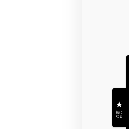
気に
なる