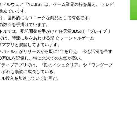
ミドルウェア『YEBIS』は、ゲーム業界の枠を超え、 テレビ
進んでいます。
り、世界的にもユニークな商品として有名です。
の数々を手掛けています。
ルでは、受託開発を手がけた任天堂3DSの 『ブレイブリ
では、時流に歩をあわせる形で ソーシャルゲーム
ィブアプリと展開してきています。
ードバトル』がリリースから既に4年を迎え、 今も活況を呈す
0万DLを記録し、特に北米での人気が高い。
イティブアプリでは、『刻のイシュタリア』や『ワンダーブ
、いずれも順調に成長している。
トル投入を加速していく計画だ。