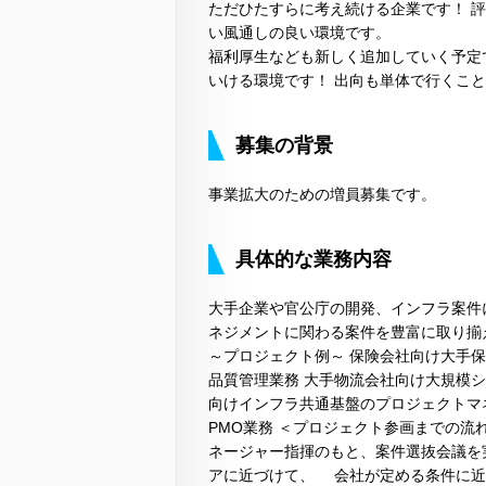
ただひたすらに考え続ける企業です！ 
い風通しの良い環境です。
福利厚生なども新しく追加していく予定
いける環境です！ 出向も単体で行くこ
募集の背景
事業拡大のための増員募集です。
具体的な業務内容
大手企業や官公庁の開発、インフラ案件に
ネジメントに関わる案件を豊富に取り揃
～プロジェクト例～ 保険会社向け大手保
品質管理業務 大手物流会社向け大規模
向けインフラ共通基盤のプロジェクトマ
PMO業務 ＜プロジェクト参画までの流
ネージャー指揮のもと、案件選抜会議を
アに近づけて、 会社が定める条件に近