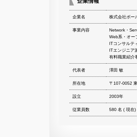
企業情報
企業名
株式会社ボー
事業内容
Network・
Web系・オープ
ITコンサルテ
ITエンジニア
有料職業紹介事業
代表者
澤田 敏
所在地
〒107-005
設立
2003年
従業員数
580 名 ( 現在)