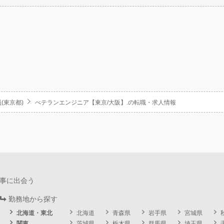
(東京都)
べテランエンジニア【東京/大阪】.の転職・求人情報
事に出会う
勤務地から探す
北海道・東北
北海道
青森県
岩手県
宮城県
関東
茨城県
栃木県
群馬県
埼玉県