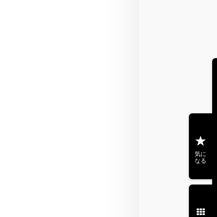
気に
なる