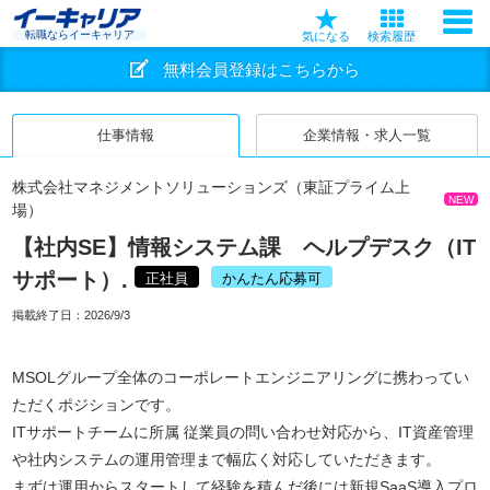
転職ならイーキャリア
気になる
検索履歴
無料会員登録はこちらから
仕事情報
企業情報・求人一覧
株式会社マネジメントソリューションズ（東証プライム上
NEW
場）
【社内SE】情報システム課 ヘルプデスク（IT
サポート）.
正社員
かんたん応募可
掲載終了日：
2026/9/3
MSOLグループ全体のコーポレートエンジニアリングに携わってい
ただくポジションです。
ITサポートチームに所属 従業員の問い合わせ対応から、IT資産管理
や社内システムの運用管理まで幅広く対応していただきます。
まずは運用からスタートして経験を積んだ後には新規SaaS導入プロ