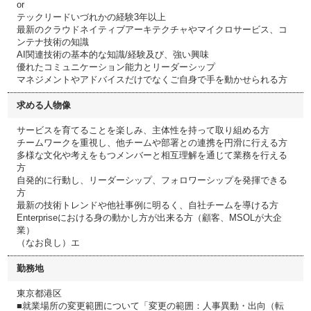
or
テックリードいづれかの経験3年以上
最新のクラウドネイティブアーキテクチャやマイクロサービス、コ
ンテナ技術の知識
AI関連技術の基本的な知識/経験及び、強い興味
優れたコミュニケーション能力とリーダーシップ
マネジメントやアドバイスだけでなくご自身で手を動かせられる方
求める人物像
サービスを育てることを楽しみ、主体性を持って取り組める方
チームワークを重視し、他チームや部署との連携を円滑に行える方
多様な文化や考えをもつメンバーと相互理解を通じて業務を行える
方
自発的に行動し、リーダーシップ、フォロワーシップを発揮できる
方
最新の技術トレンドや他社事例に明るく、自社チームを導ける方
Enterpriseにおける身の動かし方が出来る方（顧客、MSOLが大企
業）
（なお良し）エ
勤務地
東京都港区
■就業場所の変更範囲について「変更の範囲：人事異動・出向（転