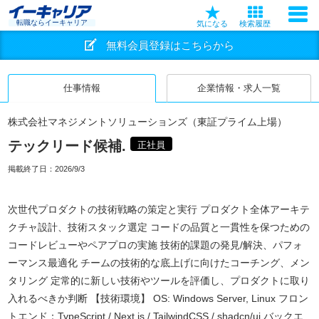
転職ならイーキャリア
気になる
検索履歴
無料会員登録はこちらから
仕事情報
企業情報・求人一覧
株式会社マネジメントソリューションズ（東証プライム上場）
テックリード候補.
正社員
掲載終了日：
2026/9/3
次世代プロダクトの技術戦略の策定と実行 プロダクト全体アーキテ
クチャ設計、技術スタック選定 コードの品質と一貫性を保つための
コードレビューやペアプロの実施 技術的課題の発見/解決、パフォ
ーマンス最適化 チームの技術的な底上げに向けたコーチング、メン
タリング 定常的に新しい技術やツールを評価し、プロダクトに取り
入れるべきか判断 【技術環境】 OS: Windows Server, Linux フロン
トエンド：TypeScript / Next.js / TailwindCSS / shadcn/ui バックエ