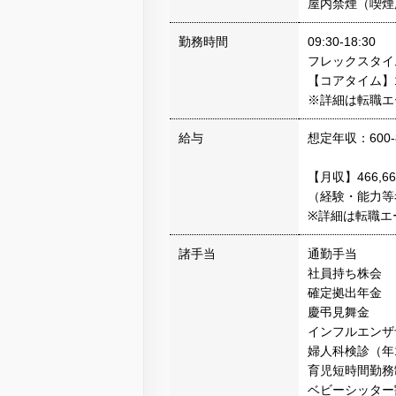
屋内禁煙（喫煙
勤務時間
09:30-18:30
フレックスタイ
【コアタイム】11
※詳細は転職エ
給与
想定年収：600-
【月収】466,66
（経験・能力等
※詳細は転職エ
諸手当
通勤手当
社員持ち株会
確定拠出年金
慶弔見舞金
インフルエンザ
婦人科検診（年
育児短時間勤務
ベビーシッター