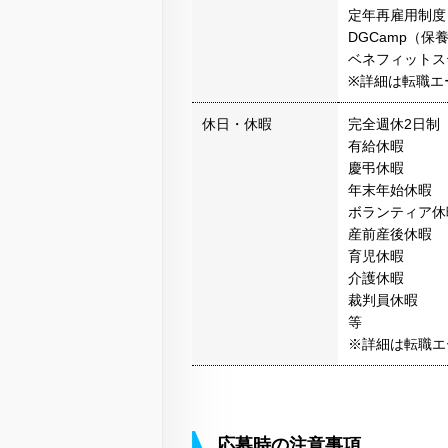
定年再雇用制度
DGCamp（保
ベネフィットス
※詳細は転職エ
休日・休暇
完全週休2日制
有給休暇
慶弔休暇
年末年始休暇
ボランティア休
産前産後休暇
育児休暇
介護休暇
裁判員休暇
等
※詳細は転職エ
応募時の注意事項