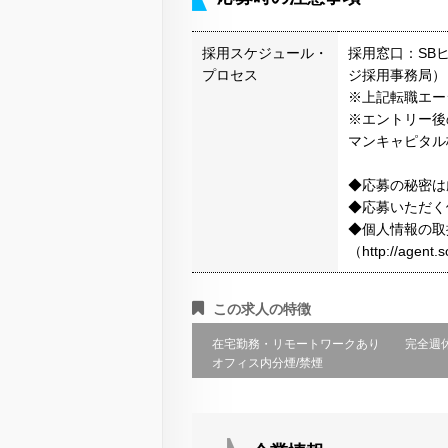
採用スケジュール・
採用窓口：SB
プロセス
ジ採用事務局）
※上記転職エー
※エントリー後
マンキャピタル
◆応募の秘密は
◆応募いただく
◆個人情報の取
（http://agen
この求人の特徴
在宅勤務・リモートワークあり
完全週
オフィス内分煙/禁煙