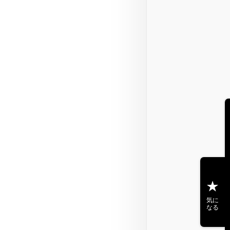
気に
なる