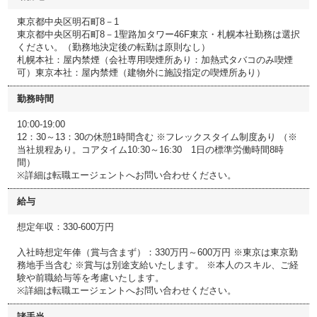
東京都中央区明石町8－1
東京都中央区明石町8－1聖路加タワー46F東京・札幌本社勤務は選択
ください。（勤務地決定後の転勤は原則なし）
札幌本社：屋内禁煙（会社専用喫煙所あり：加熱式タバコのみ喫煙
可）東京本社：屋内禁煙（建物外に施設指定の喫煙所あり）
勤務時間
10:00-19:00
12：30～13：30の休憩1時間含む ※フレックスタイム制度あり （※
当社規程あり。コアタイム10:30～16:30 1日の標準労働時間8時
間）
※詳細は転職エージェントへお問い合わせください。
給与
想定年収：330-600万円
入社時想定年俸（賞与含まず）：330万円～600万円 ※東京は東京勤
務地手当含む ※賞与は別途支給いたします。 ※本人のスキル、ご経
験や前職給与等を考慮いたします。
※詳細は転職エージェントへお問い合わせください。
諸手当