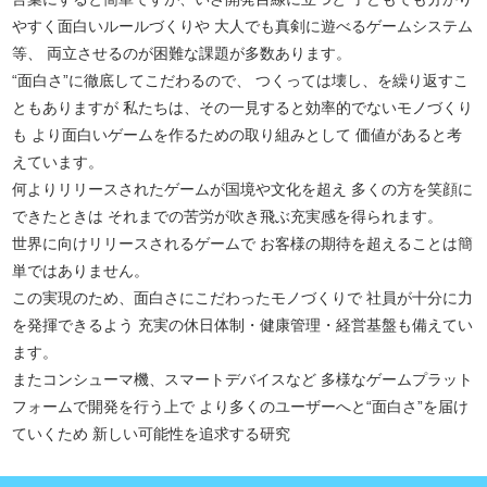
やすく面白いルールづくりや 大人でも真剣に遊べるゲームシステム
等、 両立させるのが困難な課題が多数あります。
“面白さ”に徹底してこだわるので、 つくっては壊し、を繰り返すこ
ともありますが 私たちは、その一見すると効率的でないモノづくり
も より面白いゲームを作るための取り組みとして 価値があると考
えています。
何よりリリースされたゲームが国境や文化を超え 多くの方を笑顔に
できたときは それまでの苦労が吹き飛ぶ充実感を得られます。
世界に向けリリースされるゲームで お客様の期待を超えることは簡
単ではありません。
この実現のため、面白さにこだわったモノづくりで 社員が十分に力
を発揮できるよう 充実の休日体制・健康管理・経営基盤も備えてい
ます。
またコンシューマ機、スマートデバイスなど 多様なゲームプラット
フォームで開発を行う上で より多くのユーザーへと“面白さ”を届け
ていくため 新しい可能性を追求する研究