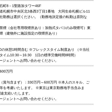
石町8－1聖路加タワー46F
道札幌市中央区北3条西3丁目1番地 大同生命札幌ビル11
社勤務は選択ください。（勤務地決定後の転勤は原則な
禁煙（会社専用喫煙所あり：加熱式タバコのみ喫煙可）東
煙（建物外に施設指定の喫煙所あり）
：30の休憩1時間含む ※フレックスタイム制度あり （※当社
イム10:30～16:30 1日の標準労働時間8時間）
ージェントへお問い合わせください。
600万円
（賞与含まず）：330万円～600万円 ※本人のスキル、ご
等を考慮いたします。 ※東京は東京勤務地手当含みま
別途支給いたします。
ージェントへお問い合わせください。