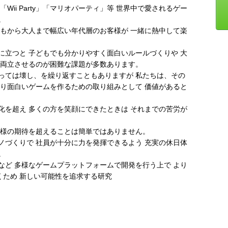
Wii Party」「マリオパーティ」等 世界中で愛されるゲー
。
どもから大人まで幅広い年代層のお客様が 一緒に熱中して楽
に立つと 子どもでも分かりやすく面白いルールづくりや 大
 両立させるのが困難な課題が多数あります。
くっては壊し、を繰り返すこともありますが 私たちは、その
より面白いゲームを作るための取り組みとして 価値があると
化を超え 多くの方を笑顔にできたときは それまでの苦労が
客様の期待を超えることは簡単ではありません。
ノづくりで 社員が十分に力を発揮できるよう 充実の休日体
。
など 多様なゲームプラットフォームで開発を行う上で より
くため 新しい可能性を追求する研究