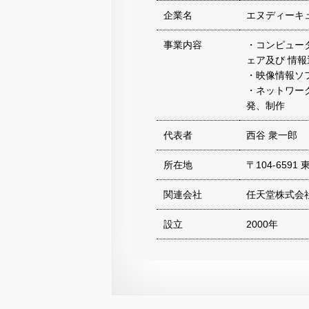
企業名
エヌディーキ
事業内容
・コンピュー
ェア及び 情
・映像情報ソ
・ネットワー
発、制作
代表者
西谷 衆一郎
所在地
〒104-659
関連会社
任天堂株式会
設立
2000年