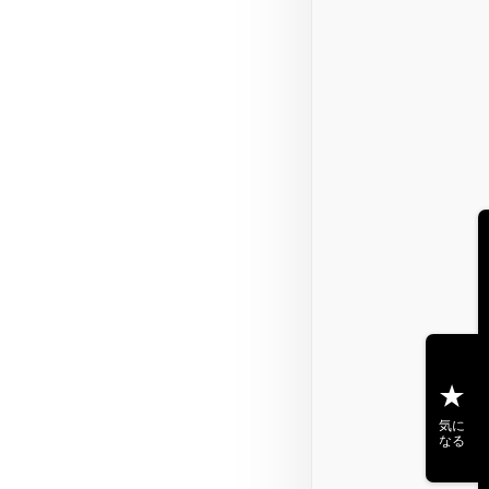
気に
なる