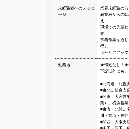
未経験者へのメッセ
業界未経験の方
ージ
異業種からの転
え、
現場での先輩社
す。
事務作業を通じ
得し、
キャリアアップ
勤務地
★転勤なし！★
下記以外にも、
■北海道…札幌
■東北…仙台支
■関東…大宮営
葉）、横浜営業
■東海・北陸…
川・富山・福井
■関西…大阪支
■中国・四国…