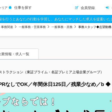
仕事を探す
会員登録
ャリア
録を行うとあなたの行動を学習し、あなたにマッチした求人を提案いた
・事務関連
一般事務・営業事務
一般事務・庶務
事務スタッフ◆志望動機＆
企業情報・求人一覧
ストラクション（東証プライム・名証プレミア上場企業グループ）
RなしでOK／年間休日125日／残業少なめ／b ◆