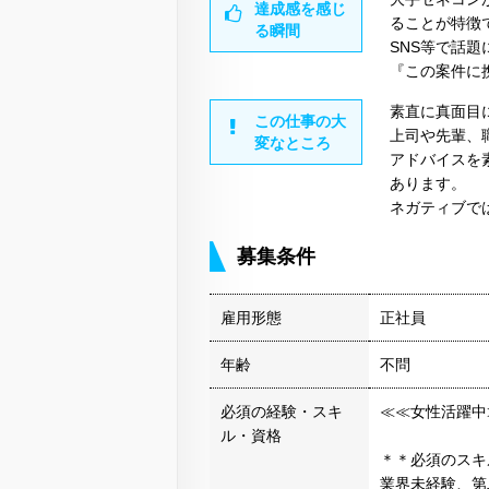
達成感を感じ
ることが特徴
る瞬間
SNS等で話
『この案件に
素直に真面目
この仕事の大
上司や先輩、
変なところ
アドバイスを
あります。
ネガティブで
募集条件
雇用形態
正社員
年齢
不問
必須の経験・スキ
≪≪女性活躍中
ル・資格
＊＊必須のスキ
業界未経験、第