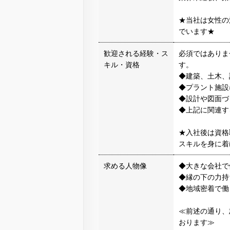
★当社は女性の
でいます★
歓迎される経験・ス
必須ではありま
キル・資格
す。
◆建築、土木、
◆プラント施設
◆設計や図面づ
◆上記に関連す
★入社後は資格
スキルを身に着
求める人物像
◆大きな会社で
◆縁の下の力持
◆地域密着で働
≪前述の通り、
おります≫