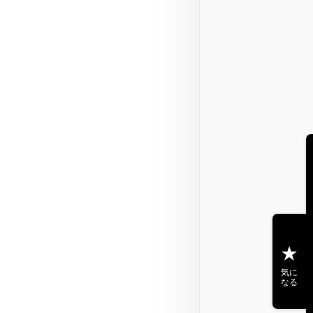
気に
なる