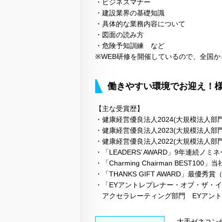
・ビジネスマナー
・建設業界の基礎知識
・具体的な業務内容について
・図面の読み方
・危険予知訓練 など
※WEB研修を開催しているので、全国
働きやすい環境でお迎え！
【主な受賞歴】
・健康経営優良法人2024(大規模法人部門)
・健康経営優良法人2023(大規模法人部門)
・健康経営優良法人2022(大規模法人部門)
・「LEADERS’ AWARD」9年連続ノミ
・「Charming Chairman BEST10
・「THANKS GIFT AWARD」最優秀賞
・「EYアントレプレナー・オブ・ザ・イ
アクセラレーティング部門 EYアントレ
大手ゼネコン