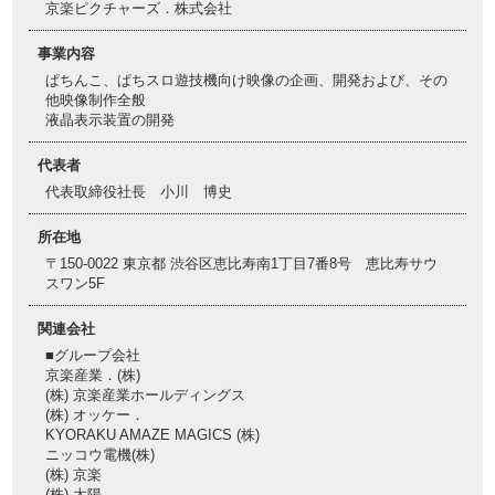
京楽ピクチャーズ．株式会社
事業内容
ぱちんこ、ぱちスロ遊技機向け映像の企画、開発および、その
他映像制作全般
液晶表示装置の開発
代表者
代表取締役社長 小川 博史
所在地
〒150-0022 東京都 渋谷区恵比寿南1丁目7番8号 恵比寿サウ
スワン5F
関連会社
■グループ会社
京楽産業．(株)
(株) 京楽産業ホールディングス
(株) オッケー．
KYORAKU AMAZE MAGICS (株)
ニッコウ電機(株)
(株) 京楽
(株) 太陽