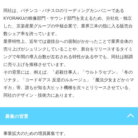
同社は、パチンコ・パチスロのリーディングカンパニーである
KYORAKUの映像部門・サウンド部門を支えるため、分社化・独立
した、京楽産業グループの中核企業で、業界三本の指に入る販売台
数シェア率を誇っています。
業界特性上、近年では遊技台への規制がかかったことで業界全体の
売り上げがシュリンクしていることや、新台をリリースするタイミ
ングで年間の導入台数が左右される特性がある中でも、同社は順調
に売り上げを推移させています。
その背景には、例えば、「必殺仕事人」「ウルトラセブン」「冬の
ソナタ」「コードギアス 反逆のルルージュ」「魔法少女まどか☆マ
ギカ」等、誰もが知る大ヒット機種を次々とリリースさせている、
同社のデザイン・技術力にあります。
募集の背景
事業拡大のための増員募集です。