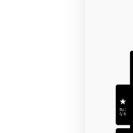
気に
なる