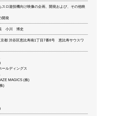
ちスロ遊技機向け映像の企画、開発および、その他映
の開発
長 小川 博史
22 東京都 渋谷区恵比寿南1丁目7番8号 恵比寿サウスワ
社
)
業ホールディングス
．
AZE MAGICS (株)
株)
)