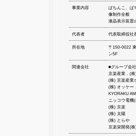
事業内容
ぱちんこ、ぱ
像制作全般
液晶表示装置
代表者
代表取締役社
所在地
〒150-00
ン5F
関連会社
■グループ会
京楽産業．(株
(株) 京楽産
(株) オッケー
KYORAKU AM
ニッコウ電機(
(株) 京楽
(株) 太陽
(株) とらや
京楽栄開発(株