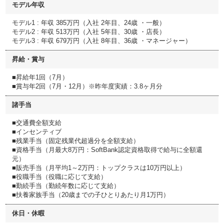
モデル年収
モデル1 : 年収 385万円（入社 2年目、24歳 ・一般）
モデル2 : 年収 513万円（入社 5年目、30歳 ・店長）
モデル3 : 年収 679万円（入社 8年目、36歳 ・マネージャー）
昇給・賞与
■昇給年1回（7月）
■賞与年2回（7月・12月）※昨年度実績：3.8ヶ月分
諸手当
■交通費全額支給
■インセンティブ
■残業手当（固定残業代超過分を全額支給）
■資格手当（月最大8万円：SoftBank認定資格取得で給与に全額還
元）
■販売手当（月平均1～2万円：トップクラスは10万円以上）
■役職手当（役職に応じて支給）
■勤続手当（勤続年数に応じて支給）
■扶養家族手当（20歳までの子ひとりあたり月1万円）
休日・休暇