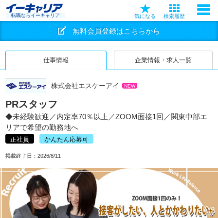
転職ならイーキャリア
気になる
検索履歴
無料会員登録はこちらから
仕事情報
企業情報・求人一覧
株式会社エスケーアイ
NEW
PRスタッフ
◆未経験歓迎／内定率70％以上／ZOOM面接1回／関東中部エ
リアで希望の勤務地へ
正社員
かんたん応募可
掲載終了日：
2026/8/11