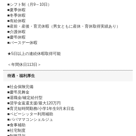
■シフト制（月9～10日）
■夏季休暇
■冬季休暇
■有給休暇
■産前・産後・育児休暇（男女ともに産休・育休取得実績あり）
■介護休暇
■慶弔休暇
■バースデー休暇
★5日以上の連続休暇取得可能
＜年間休日113日＞
待遇・福利厚生
■社会保険完備
■慶弔見舞金
■退職金/確定給付型
■奨学金返還支援/最大120万円
■育児短時間勤務/小学1年生9月末日迄
■ベビーシッター利用補助
■パパママコンシェルジュ
■食事補助
■社宅制度
■制服貸与