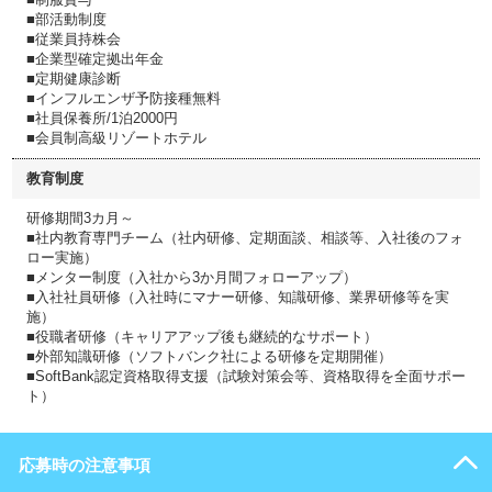
■部活動制度
■従業員持株会
■企業型確定拠出年金
■定期健康診断
■インフルエンザ予防接種無料
■社員保養所/1泊2000円
■会員制高級リゾートホテル
教育制度
研修期間3カ月～
■社内教育専門チーム（社内研修、定期面談、相談等、入社後のフォ
ロー実施）
■メンター制度（入社から3か月間フォローアップ）
■入社社員研修（入社時にマナー研修、知識研修、業界研修等を実
施）
■役職者研修（キャリアアップ後も継続的なサポート）
■外部知識研修（ソフトバンク社による研修を定期開催）
■SoftBank認定資格取得支援（試験対策会等、資格取得を全面サポー
ト）
応募時の注意事項