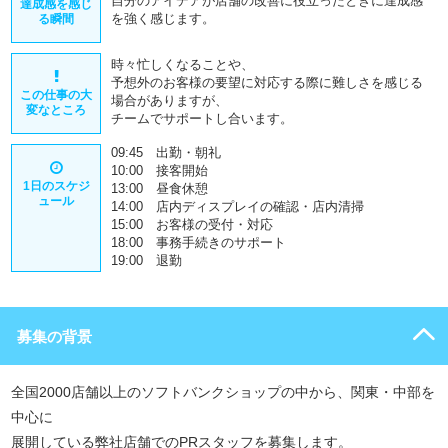
自分のアイデアが店舗の改善に役立ったときに達成感
達成感を感じ
を強く感じます。
る瞬間
時々忙しくなることや、
予想外のお客様の要望に対応する際に難しさを感じる
この仕事の大
場合がありますが、
変なところ
チームでサポートし合います。
09:45 出勤・朝礼
10:00 接客開始
1日のスケジ
13:00 昼食休憩
ュール
14:00 店内ディスプレイの確認・店内清掃
15:00 お客様の受付・対応
18:00 事務手続きのサポート
19:00 退勤
募集の背景
全国2000店舗以上のソフトバンクショップの中から、関東・中部を
中心に
展開している弊社店舗でのPRスタッフを募集します。