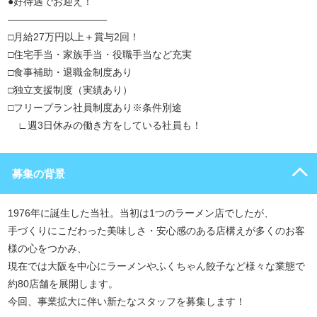
●好待遇でお迎え！
――――――――――
□月給27万円以上＋賞与2回！
□住宅手当・家族手当・役職手当など充実
□食事補助・退職金制度あり
□独立支援制度（実績あり）
□フリープラン社員制度あり※条件別途
∟週3日休みの働き方をしている社員も！
募集の背景
1976年に誕生した当社。当初は1つのラーメン店でしたが、
手づくりにこだわった美味しさ・安心感のある店構えが多くのお客
様の心をつかみ、
現在では大阪を中心にラーメンやふくちゃん餃子など様々な業態で
約80店舗を展開します。
今回、事業拡大に伴い新たなスタッフを募集します！