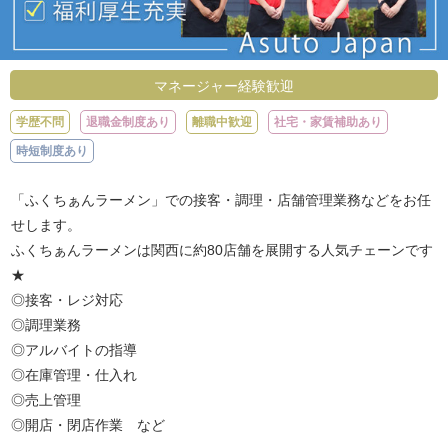
マネージャー経験歓迎
学歴不問
退職金制度あり
離職中歓迎
社宅・家賃補助あり
時短制度あり
「ふくちぁんラーメン」での接客・調理・店舗管理業務などをお任
せします。
ふくちぁんラーメンは関西に約80店舗を展開する人気チェーンです
★
◎接客・レジ対応
◎調理業務
◎アルバイトの指導
◎在庫管理・仕入れ
◎売上管理
◎開店・閉店作業 など