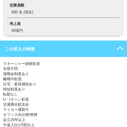
従業員数
600 名 (現在)
売上高
60億円
この求人の特徴
マネージャー経験歓迎
学歴不問
退職金制度あり
離職中歓迎
社宅・家賃補助あり
時短制度あり
転勤なし
U・Iターン歓迎
交通費全額支給
マイカー通勤可
オフィス内分煙/禁煙
設立20年以上
中途入社が5割以上