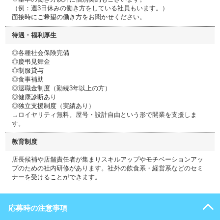
（例：週3日休みの働き方をしている社員もいます。）
面接時にご希望の働き方をお聞かせください。
待遇・福利厚生
◎各種社会保険完備
◎慶弔見舞金
◎制服貸与
◎食事補助
◎退職金制度（勤続3年以上の方）
◎健康診断あり
◎独立支援制度（実績あり）
→ロイヤリティ無料。屋号・設計自由という形で開業を支援しま
す。
教育制度
店長候補や店舗責任者が集まりスキルアップやモチベーションアッ
プのための社内研修があります。社外の飲食系・経営系などのセミ
ナーを受けることができます。
応募時の注意事項