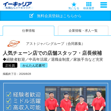
転職ならイーキャリア
気になる
検索履歴
無料会員登録はこちらから
仕事情報
企業情報・求人一覧
アストジャパングループ（合同募集）
人気チェーン店での店舗スタッフ・店長候補
◆経験者歓迎／中高年活躍／退職金制度／家族手当など充実
正社員
かんたん応募可
掲載終了日：
2026/8/28