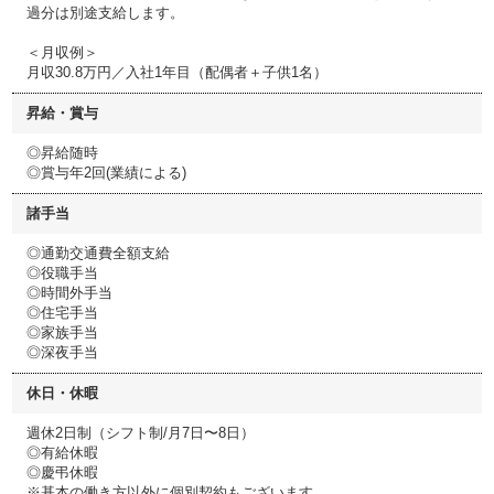
過分は別途支給します。
＜月収例＞
月収30.8万円／入社1年目（配偶者＋子供1名）
昇給・賞与
◎昇給随時
◎賞与年2回(業績による)
諸手当
◎通勤交通費全額支給
◎役職手当
◎時間外手当
◎住宅手当
◎家族手当
◎深夜手当
休日・休暇
週休2日制（シフト制/月7日〜8日）
◎有給休暇
◎慶弔休暇
※基本の働き方以外に個別契約もございます。