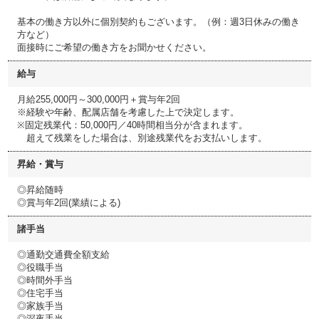
基本の働き方以外に個別契約もございます。（例：週3日休みの働き
方など）
面接時にご希望の働き方をお聞かせください。
給与
月給255,000円～300,000円＋賞与年2回
※経験や年齢、配属店舗を考慮した上で決定します。
※固定残業代：50,000円／40時間相当分が含まれます。
超えて残業をした場合は、別途残業代をお支払いします。
昇給・賞与
◎昇給随時
◎賞与年2回(業績による)
諸手当
◎通勤交通費全額支給
◎役職手当
◎時間外手当
◎住宅手当
◎家族手当
◎深夜手当