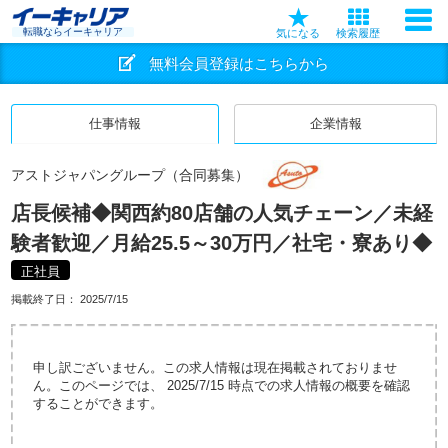
転職ならイーキャリア
気になる
検索履歴
無料会員登録はこちらから
仕事情報
企業情報
アストジャパングループ（合同募集）
店長候補◆関西約80店舗の人気チェーン／未経
験者歓迎／月給25.5～30万円／社宅・寮あり◆
正社員
掲載終了日：
2025/7/15
申し訳ございません。この求人情報は現在掲載されておりませ
ん。このページでは、 2025/7/15 時点での求人情報の概要を確認
することができます。