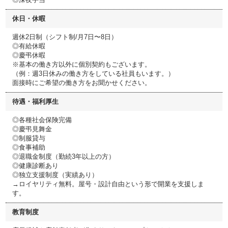
休日・休暇
週休2日制（シフト制/月7日〜8日）
◎有給休暇
◎慶弔休暇
※基本の働き方以外に個別契約もございます。
（例：週3日休みの働き方をしている社員もいます。）
面接時にご希望の働き方をお聞かせください。
待遇・福利厚生
◎各種社会保険完備
◎慶弔見舞金
◎制服貸与
◎食事補助
◎退職金制度（勤続3年以上の方）
◎健康診断あり
◎独立支援制度（実績あり）
→ロイヤリティ無料。屋号・設計自由という形で開業を支援しま
す。
教育制度