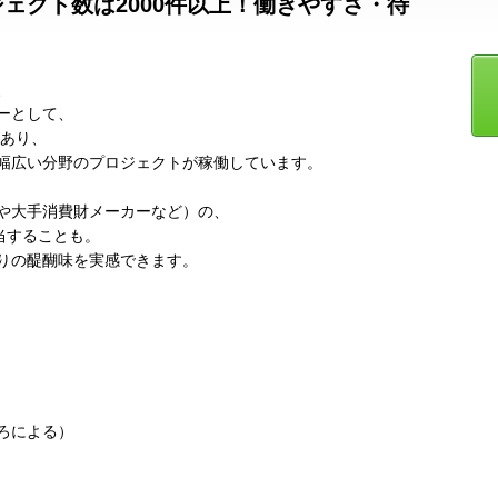
ェクト数は2000件以上！働きやすさ・待
、
ーとして、
があり、
幅広い分野のプロジェクトが稼働しています。
や大手消費財メーカーなど）の、
当することも。
りの醍醐味を実感できます。
ろによる）