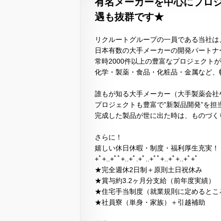
有名メーカーを中心にプロジ
遇も抜群です★
リクルートグループの一員である当社は
日本有数の大手メーカーの開発パートナ
常時2000件以上の豊富なプロジェクト
化学・製薬・食品・化粧品・金属など、
誰もが知る大手メーカー（大手製薬会社
プロジェクトも豊富で”新製品開発”を担
完成した製品が世に出た時は、ものづく
さらに！
嬉しい休日休暇・制度・福利厚生充実！
+ﾟ+..+ﾟﾟ+..+ﾟ.+ﾟ..+ﾟﾟ+..+ﾟ+..+ﾟ+ﾟ
★完全週休2日制＋原則土日祝休み
★賞与約3.2ヶ月分支給（前年度実績）
★住宅手当制度（就業規則に定めるとこ
★社員寮（単身・家族）＋引越補助