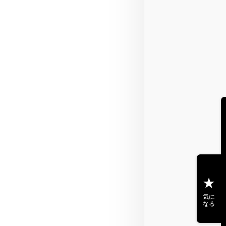
気に
なる