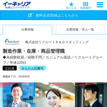
転職ならイーキャリア
気になる
検索履歴
無料会員登録はこちらから
仕事情報
企業情報・求人一覧
株式会社リクルートＲ＆Ｄスタッフィング
製造作業・在庫・商品管理職
◆未経験歓迎／経験不問／カジュアル面談／リクルートグルー
プ／年休120日
正社員
かんたん応募可
掲載終了日：
2026/8/25