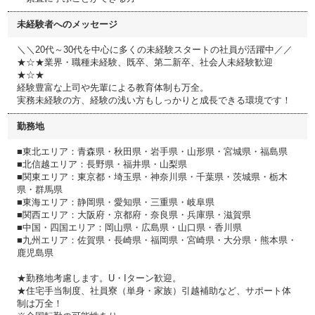
未経験者へのメッセージ
＼＼20代～30代を中心に多くの未経験スタートの社員が活躍中／／
★☆★業界・職種未経験、既卒、第二新卒、社会人未経験歓迎
★☆★
経験豊富な上司や先輩による教育体制も万全。
実務未経験の方、経験の浅い方もしっかりと成長できる環境です！
勤務地
■東北エリア：青森県・秋田県・岩手県・山形県・宮城県・福島県
■北信越エリア：長野県・福井県・山梨県
■関東エリア：東京都・埼玉県・神奈川県・千葉県・茨城県・栃木
県・群馬県
■東海エリア：静岡県・愛知県・三重県・岐阜県
■関西エリア：大阪府・京都府・奈良県・兵庫県・滋賀県
■中国・四国エリア：岡山県・広島県・山口県・香川県
■九州エリア：佐賀県・長崎県・福岡県・宮崎県・大分県・熊本県・
鹿児島県
★勤務地考慮します。U・Iターン歓迎。
★住宅手当制度、社員寮（単身・家族）引越補助など、サポート体
制は万全！