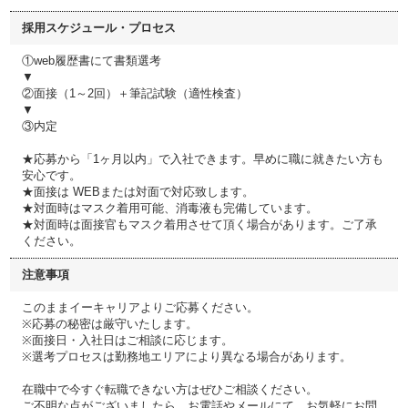
採用スケジュール・プロセス
①web履歴書にて書類選考
▼
②面接（1～2回）＋筆記試験（適性検査）
▼
③内定
★応募から「1ヶ月以内」で入社できます。早めに職に就きたい方も
安心です。
★面接は WEBまたは対面で対応致します。
★対面時はマスク着用可能、消毒液も完備しています。
★対面時は面接官もマスク着用させて頂く場合があります。ご了承
ください。
注意事項
このままイーキャリアよりご応募ください。
※応募の秘密は厳守いたします。
※面接日・入社日はご相談に応じます。
※選考プロセスは勤務地エリアにより異なる場合があります。
在職中で今すぐ転職できない方はぜひご相談ください。
ご不明な点がございましたら、お電話やメールにて、お気軽にお問