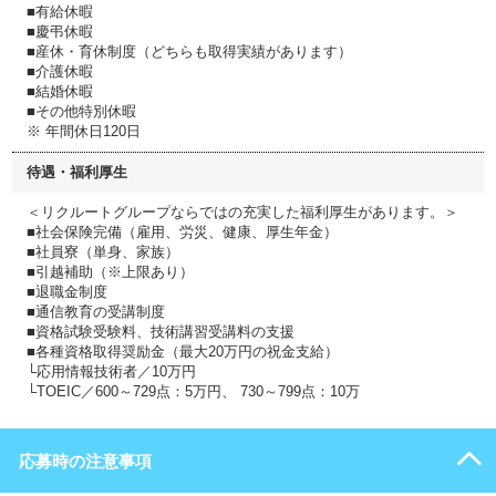
■有給休暇
■慶弔休暇
■産休・育休制度（どちらも取得実績があります）
■介護休暇
■結婚休暇
■その他特別休暇
※ 年間休日120日
待遇・福利厚生
＜リクルートグループならではの充実した福利厚生があります。＞
■社会保険完備（雇用、労災、健康、厚生年金）
■社員寮（単身、家族）
■引越補助（※上限あり）
■退職金制度
■通信教育の受講制度
■資格試験受験料、技術講習受講料の支援
■各種資格取得奨励金（最大20万円の祝金支給）
└応用情報技術者／10万円
└TOEIC／600～729点：5万円、 730～799点：10万
応募時の注意事項