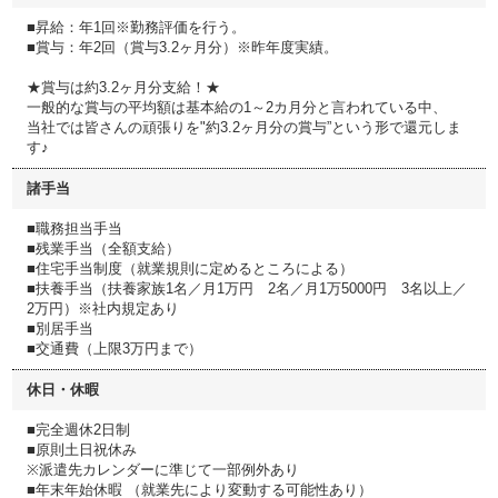
■昇給：年1回※勤務評価を行う。
■賞与：年2回（賞与3.2ヶ月分）※昨年度実績。
★賞与は約3.2ヶ月分支給！★
一般的な賞与の平均額は基本給の1～2カ月分と言われている中、
当社では皆さんの頑張りを"約3.2ヶ月分の賞与”という形で還元しま
す♪
諸手当
■職務担当手当
■残業手当（全額支給）
■住宅手当制度（就業規則に定めるところによる）
■扶養手当（扶養家族1名／月1万円 2名／月1万5000円 3名以上／
2万円）※社内規定あり
■別居手当
■交通費（上限3万円まで）
休日・休暇
■完全週休2日制
■原則土日祝休み
※派遣先カレンダーに準じて一部例外あり
■年末年始休暇 （就業先により変動する可能性あり）