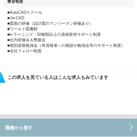
教育制度
■AutoCADスクール
■Jw‐CAD
■図面の研修（設計図のマンツーマン研修あり）
■ワールド図書館
■e-ラーニング：50種類以上の資格取得サポート制度
■社内研修会＆懇親会
■個別資格勉強会（有資格者への相談や勉強会等のサポート制度）
■全社フォロー制度
この求人を見ている人はこんな求人もみています
職種から探す