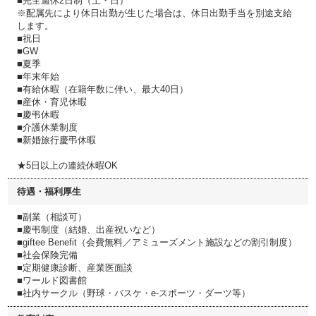
■完全週休2日制（土・日）
※配属先により休日出勤が生じた場合は、休日出勤手当を別途支給
します。
■祝日
■GW
■夏季
■年末年始
■有給休暇（在籍年数に伴い、最大40日）
■産休・育児休暇
■慶弔休暇
■介護休業制度
■新婚旅行慶弔休暇
★5日以上の連続休暇OK
待遇・福利厚生
■副業（相談可）
■慶弔制度（結婚、出産祝いなど）
■giftee Benefit（会費無料／アミューズメント施設などの割引制度）
■社会保険完備
■定期健康診断、産業医面談
■ワールド図書館
■社内サークル（野球・バスケ・e-スポーツ・ダーツ等）