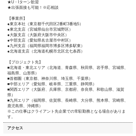
★U・Iターン歓迎
★出張面接も可能！※応相談
【事業所】
●東京本社（東京都千代田区2番町3番地5）
●東北支店（宮城県仙台市宮城野区）
●大阪支店（大阪府大阪市中央区）
●中部支店（愛知県名古屋市中村区）
●九州支店（福岡県福岡市博多区博多駅東）
●北海道支店（北海道札幌市北区北七条西）
【プロジェクト先】
■北海道・東北エリア（北海道、青森県、秋田県、岩手県、宮城県、
福島県、山形県）
■首都圏（東京都、神奈川県、埼玉県、千葉県）
■中部エリア（愛知県、岐阜県、三重県、静岡県）
■関西エリア（大阪府、兵庫県、京都府、奈良県、和歌山県、滋賀
県）
■九州エリア（福岡県、佐賀県、長崎県、大分県、熊本県、宮崎県、
鹿児島県、沖縄県）
※この仕事はクライアント先企業での常駐勤務となる場合がありま
す。
アクセス