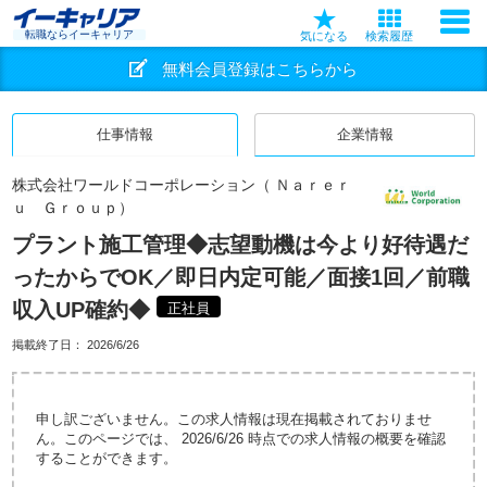
転職ならイーキャリア
気になる
検索履歴
無料会員登録はこちらから
仕事情報
企業情報
株式会社ワールドコーポレーション（ Ｎａｒｅｒ
ｕ Ｇｒｏｕｐ）
プラント施工管理◆志望動機は今より好待遇だ
ったからでOK／即日内定可能／面接1回／前職
収入UP確約◆
正社員
掲載終了日：
2026/6/26
申し訳ございません。この求人情報は現在掲載されておりませ
ん。このページでは、 2026/6/26 時点での求人情報の概要を確認
することができます。