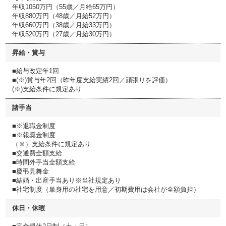
年収1050万円（55歳／月給65万円）
年収880万円（48歳／月給52万円）
年収660万円（38歳／月給33万円）
年収520万円（27歳／月給30万円）
昇給・賞与
■給与改定年1回
■(※)賞与年2回（昨年度支給実績2回／頑張りを評価）
(※)支給条件に規定あり
諸手当
■※退職金制度
■※報奨金制度
（※）支給条件に規定あり
■交通費全額支給
■時間外手当全額支給
■慶弔見舞金
■結婚・出産手当あり※当社規定あり
■社宅制度（単身用の社宅を用意／初期費用は会社が全額負担）
休日・休暇