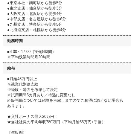
●東京本社：麹町駅から徒歩5分
●東北支店：仙台駅から徒歩3分
●大阪支店：北浜駅から徒歩4分
●中部支店：名古屋駅から徒歩6分
●九州支店：博多駅から徒歩5分
●北海道支店：札幌駅から徒歩4分
勤務時間
■8:00～17:00（実働8時間）
※平均残業時間月20時間
給与
■月給45万円以上
※残業代別途支給
※経験・能力を考慮して決定
※試用期間6カ月あり／待遇に変更なし
※条件面については経験を考慮しますのでご希望に添えない場合も
あります。
★入社ボーナス最大20万円！
★当社社員の平均年収780万円（平均月給55万円+手当）
【年収例】