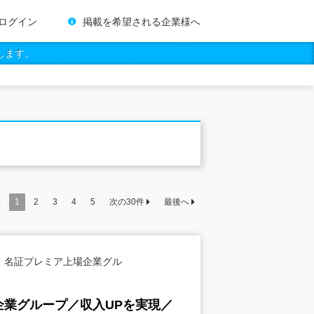
ログイン
掲載を希望される企業様へ
します。
件
1
2
3
4
5
次の
30
件
最後へ
・名証プレミア上場企業グル
業グループ／収入UPを実現／