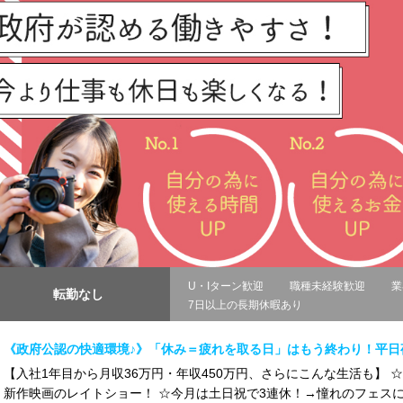
U・Iターン歓迎
職種未経験歓迎
業
転勤なし
7日以上の長期休暇あり
《政府公認の快適環境♪》「休み＝疲れを取る日」はもう終わり！平日
【入社1年目から月収36万円・年収450万円、さらにこんな生活も】 
新作映画のレイトショー！ ☆今月は土日祝で3連休！→憧れのフェスに連