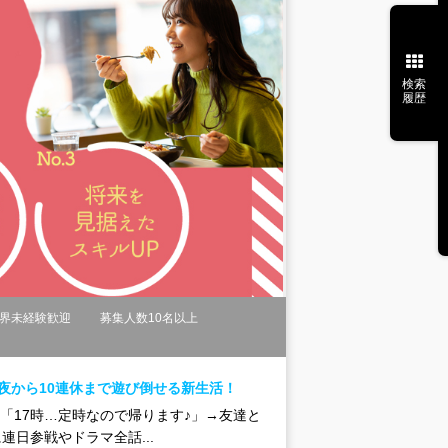
検索
履歴
界未経験歓迎
募集人数10名以上
夜から10連休まで遊び倒せる新生活！
☆「17時…定時なので帰ります♪」→友達と
日参戦やドラマ全話...