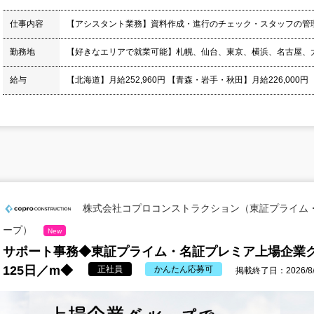
仕事内容
【アシスタント業務】資料作成・進行のチェック・スタッフの管
勤務地
【好きなエリアで就業可能】札幌、仙台、東京、横浜、名古屋、
給与
【北海道】月給252,960円 【青森・岩手・秋田】月給226,000円
株式会社コプロコンストラクション（東証プライム
ープ）
New
サポート事務◆東証プライム・名証プレミア上場企業
125日／m◆
正社員
かんたん応募可
掲載終了日：2026/8/