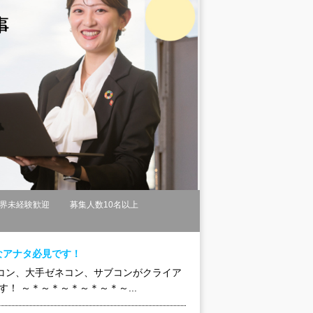
界未経験歓迎
募集人数10名以上
なアナタ必見です！
コン、大手ゼネコン、サブコンがクライア
！ ～＊～＊～＊～＊～＊～...