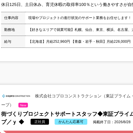
休日125日、土日休み、育児休暇の取得率100％という働きやすさが自慢
仕事内容
現場やプロジェクトの進行状況のサポート業務をお任せします！
勤務地
【好きなエリアで就業可能】札幌、仙台、東京、横浜、名古屋、
給与
【北海道】月給252,960円 【青森・岩手・秋田】月給226,000円
株式会社コプロコンストラクション（東証プライム
ープ）
New
街づくりプロジェクトサポートスタッフ◆東証プライ
プ／ｙ ◆
正社員
かんたん応募可
掲載終了日：2026/8/28