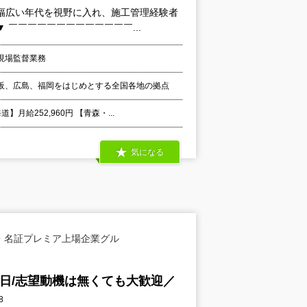
幅広い年代を視野に入れ、施工管理経験者
￣￣￣￣￣￣￣￣￣￣￣￣￣...
現場監督業務
阪、広島、福岡をはじめとする全国各地の拠点
給252,960円 【青森・...
気になる
・名証プレミア上場企業グル
5日/志望動機は無くても大歓迎／
8