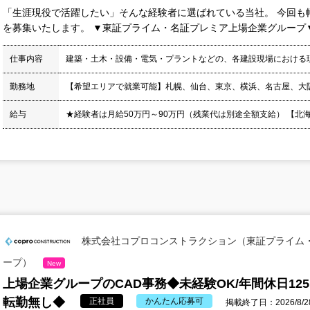
「生涯現役で活躍したい」そんな経験者に選ばれている当社。 今回も
を募集いたします。 ▼東証プライム・名証プレミア上場企業グループ▼ 
仕事内容
建築・土木・設備・電気・プラントなどの、各建設現場における
勤務地
【希望エリアで就業可能】札幌、仙台、東京、横浜、名古屋、大
給与
★経験者は月給50万円～90万円（残業代は別途全額支給） 【北海道】月
株式会社コプロコンストラクション（東証プライム
ープ）
New
上場企業グループのCAD事務◆未経験OK/年間休日12
転勤無し◆
正社員
かんたん応募可
掲載終了日：2026/8/2