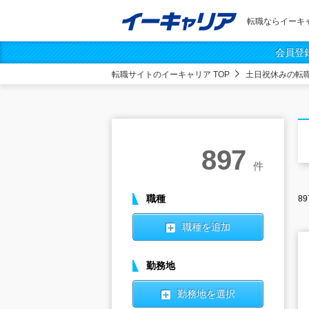
転職ならイーキ
会員登
転職サイトのイーキャリア TOP
土日祝休みの転
897
件
職種
89
職種を追加
勤務地
勤務地を選択