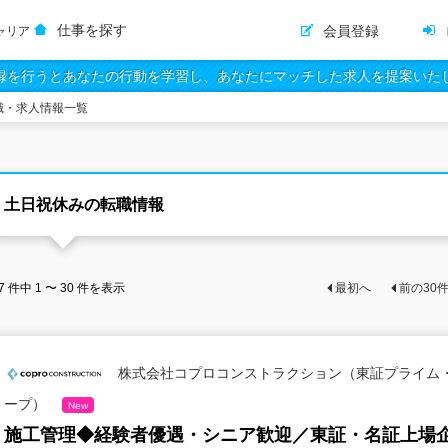
仕事を探す
会員登録
ャリア
録を行うとあなたの行動を学習し、あなたにマッチした求人を提案いた
職・求人情報一覧
土日祝休みの転職情報
7
件中
1 〜 30
件を表示
最初へ
前の
30
株式会社コプロコンストラクション（東証プライム
ープ）
New
施工管理◆経験者優遇・シニア歓迎／東証・名証上場企