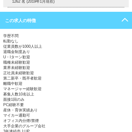
1262 名 (2019年1月現在)
この求人の特徴
学歴不問
転勤なし
従業員数が1000人以上
退職金制度あり
U・Iターン歓迎
職種未経験歓迎
業界未経験歓迎
正社員未経験歓迎
第二新卒・既卒者歓迎
離職中歓迎
マネージャー経験歓迎
募集人数10名以上
面接1回のみ
PC経験不要
産休・育休実績あり
マイカー通勤可
オフィス内分煙/禁煙
大手企業のグループ会社
3年連続売上UP