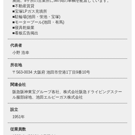
展開。9ヶ所の営業所に567両の車輌を配置しています。
■不動産賃貸
■宝塚LPガス充填所
■駐輪場(池田・蛍池・宝塚)
■モータープール(池田・有馬)
■寝具乾燥業
■看板広告掲出
代表者
小野 浩幸
所在地
〒563-0034 大阪府 池田市空港1丁目9番10号
関連会社
阪急阪神東宝グループ各社、株式会社阪急ドライビングスクー
ル服部緑地、池田エルピーガス株式会社
設立
1951年
従業員数