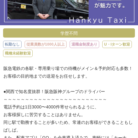
学歴不問
転勤なし
従業員数が1000人以上
退職金制度あり
U・Iターン歓迎
職種未経験歓迎
阪急電鉄の各駅・専用乗り場での待機がメイン＆予約対応も多数！
お客様の目的地までの送迎をお任せします。
●関西で知名度抜群！阪急阪神グループのドライバー
～～～～～～～～～～～～～～～～～～～～～～～～
電話予約は1日3000〜4000件寄せられるように、
お客様探しに苦労することはありません。
同じ駅で勤務することが多いため、常連のお客様ができることもし
ばしば。
また、配車アプリ「GO」を全車導入済みで、車輌には「カーナ