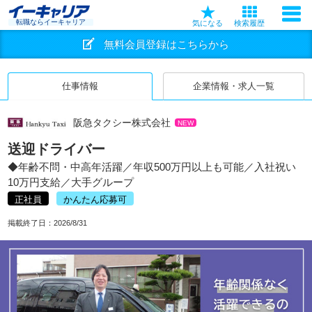
転職ならイーキャリア
気になる
検索履歴
無料会員登録はこちらから
仕事情報
企業情報・求人一覧
阪急タクシー株式会社
NEW
送迎ドライバー
◆年齢不問・中高年活躍／年収500万円以上も可能／入社祝い
10万円支給／大手グループ
正社員
かんたん応募可
掲載終了日：
2026/8/31