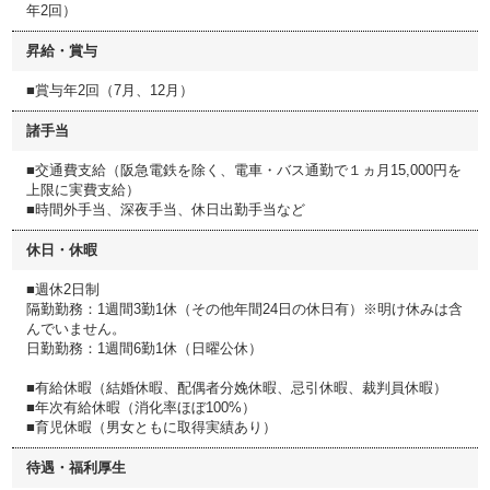
年2回）
昇給・賞与
■賞与年2回（7月、12月）
諸手当
■交通費支給（阪急電鉄を除く、電車・バス通勤で１ヵ月15,000円を
上限に実費支給）
■時間外手当、深夜手当、休日出勤手当など
休日・休暇
■週休2日制
隔勤勤務：1週間3勤1休（その他年間24日の休日有）※明け休みは含
んでいません。
日勤勤務：1週間6勤1休（日曜公休）
■有給休暇（結婚休暇、配偶者分娩休暇、忌引休暇、裁判員休暇）
■年次有給休暇（消化率ほぼ100%）
■育児休暇（男女ともに取得実績あり）
待遇・福利厚生