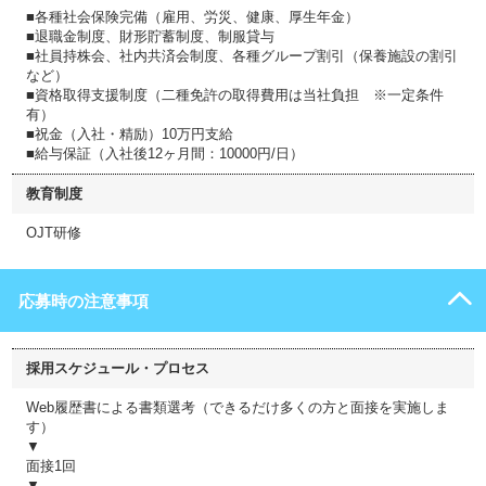
■各種社会保険完備（雇用、労災、健康、厚生年金）
■退職金制度、財形貯蓄制度、制服貸与
■社員持株会、社内共済会制度、各種グループ割引（保養施設の割引
など）
■資格取得支援制度（二種免許の取得費用は当社負担 ※一定条件
有）
■祝金（入社・精励）10万円支給
■給与保証（入社後12ヶ月間：10000円/日）
教育制度
OJT研修
応募時の注意事項
採用スケジュール・プロセス
Web履歴書による書類選考（できるだけ多くの方と面接を実施しま
す）
▼
面接1回
▼