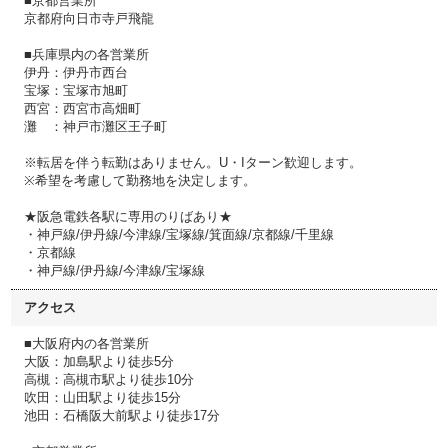
■京都営業所
京都府向日市寺戸飛龍
■兵庫県内の各営業所
伊丹：伊丹市西台
宝塚：宝塚市旭町
西宮：西宮市高畑町
灘 ：神戸市灘区王子町
※転居を伴う転勤はありません。U・Iターン歓迎します。
※希望を考慮して勤務地を決定します。
★阪急電鉄各駅に専用のりばあり★
・神戸線/伊丹線/今津線/宝塚線/箕面線/京都線/千里線
・京都線
・神戸線/伊丹線/今津線/宝塚線
アクセス
■大阪府内の各営業所
大阪：加島駅より徒歩5分
高槻：高槻市駅より徒歩10分
吹田：山田駅より徒歩15分
池田：石橋阪大前駅より徒歩17分