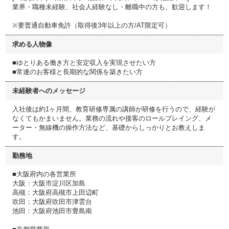
業界・職種未経験、社会人経験なし・離職中の方も、歓迎します！
※要普通自動車免許（取得後3年以上の方/AT限定可）
求める人物像
■ゆとりある働き方と安定収入を実現させたい方
■常連のお客様と長期的な関係を築きたい方
未経験者へのメッセージ
入社後は約1ヶ月間、教育研修専属の講師が研修を行うので、経験が
なくてもかまいません。業務の流れや接客のロールプレイング、メ
ーター・無線機の操作方法など、基礎からしっかりとお教えしま
す。
勤務地
■大阪府内の各営業所
大阪：大阪市淀川区加島
高槻：大阪府高槻市上田辺町
吹田：大阪府吹田市津雲台
池田：大阪府池田市豊島南