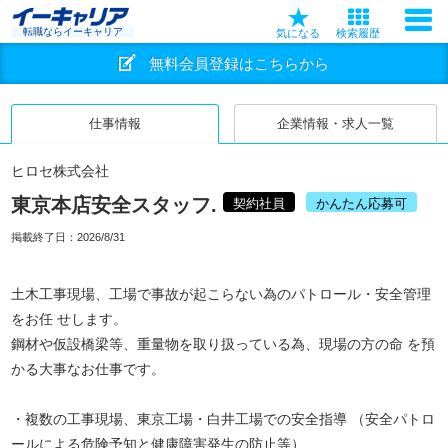
転職ならイーキャリア
気になる
検索履歴
無料会員登録はこちらから
仕事情報
企業情報・求人一覧
ヒロセ株式会社
東京本店安全スタッフ.
契約社員
かんたん応募可
掲載終了日：
2026/8/31
土木工事現場、工場で事故が起こらない為のパトロール・安全管理
をお任 せします。
鋼材や仮設橋梁等、重量物を取り扱っている為、現場の方の命 を預
かる大事なお仕事です。
・複数の工事現場、東京工場・白井工場での安全指導 （安全パトロ
ールによる危険予知と健康障害発生の防止等）