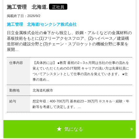
施工管理 北海道.
正社員
掲載終了日：2026/9/2
施工管理 北海道/センクシア株式会社
日立金属株式会社の傘下から独立し、鉄鋼・アルミなどの金属材料の
基板技術をもとに(1)フリーアクセスフロア、(2)ハイベース／建築構
造部材の建設分野と(3)チェーン・スプロケットの機械分野に事業を
展開...
仕事内容
【具体的には】 ●教育 最初の2～3ヵ月間は当社の仕事の流れを
覚えていただくためのOJT期間 キャリアの浅い方は先輩社員に
ついてアシスタントとして仕事の流れを覚えていきます。 ●仕
事の進め...
勤務地
北海道札幌市
給与
想定年収：400-700万円 基本給23～39万円 ※スキル・経験・年
齢等を考慮して決定します。 ...
気になる