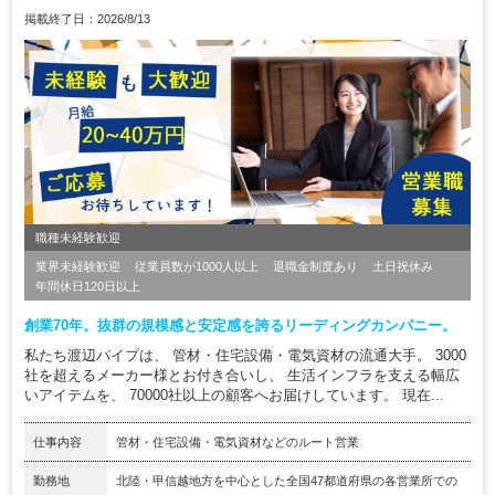
掲載終了日：2026/8/13
職種未経験歓迎
業界未経験歓迎
従業員数が1000人以上
退職金制度あり
土日祝休み
年間休日120日以上
創業70年。抜群の規模感と安定感を誇るリーディングカンパニー。
私たち渡辺パイプは、 管材・住宅設備・電気資材の流通大手。 3000
社を超えるメーカー様とお付き合いし、 生活インフラを支える幅広
いアイテムを、 70000社以上の顧客へお届けしています。 現在...
仕事内容
管材・住宅設備・電気資材などのルート営業
勤務地
北陸・甲信越地方を中心とした全国47都道府県の各営業所での