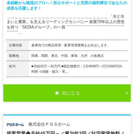
未経験から物流のプロへ！安心サポートと充実の福利厚生であなたの
成長を応援します！
＿＿＿＿＿＿＿＿＿＿＿＿＿＿＿＿＿＿＿＿＿＿＿＿＿＿ 「水と住
まいと農業」を支えるリーディングカンパニー 創業70年以上の歴史
を持つ「SEDIAグループ」の一員 ￣￣￣￣￣￣￣￣￣￣￣￣￣￣￣
￣￣￣...
仕事内容
倉庫内での商品管理・配車管理業務をお任せします。
勤務地
関東、関西、東北、中国、東海、九州 の各拠点
給与
■月給20万～30万円 ■固定残業代：1万4000円～2万1000円/10
時間 ※経験・能力・実...
気になる
株式会社ＰＧＳホーム
提案営業◆月給45万円～／賞与年3回／社宅家賃無料／