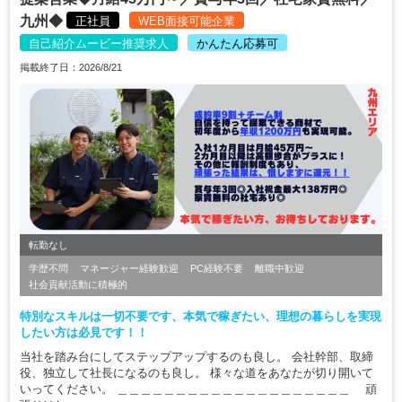
九州◆
正社員
WEB面接可能企業
自己紹介ムービー推奨求人
かんたん応募可
掲載終了日：2026/8/21
転勤なし
学歴不問
マネージャー経験歓迎
PC経験不要
離職中歓迎
社会貢献活動に積極的
特別なスキルは一切不要です、本気で稼ぎたい、理想の暮らしを実現
したい方は必見です！！
当社を踏み台にしてステップアップするのも良し。 会社幹部、取締
役、独立して社長になるのも良し。 様々な道をあなたが切り開いて
いってください。 ＿＿＿＿＿＿＿＿＿＿＿＿＿＿＿＿＿＿＿＿ 頑