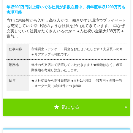
年収900万円以上稼いでる社員が多数在籍中、初年度年収1200万円も
実現可能
当社に未経験から入社→高収入かつ、働きやすい環境でプライベート
も充実していく◎ 上記のような社員を沢山見てきています。 ◎なぜ
充実していく社員がたくさんいるのか？ ●入社祝い金最大138万円＋
賞与...
仕事内容
市場調査～アンケート調査をお任せいたします！支店長へのキ
ャリアアップも可能です♪
勤務地
当社の各支店にて活躍していただきます！★転勤はなく、希望
勤務地を考慮し決定いたします。
給与
★入社初日から正社員雇用 ●入社1カ月目 45万円＋各種手当
＋オーダー賞（成約1件につき500...
気になる