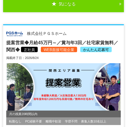
気になる
株式会社ＰＧＳホーム
提案営業◆月給45万円～／賞与年3回／社宅家賃無料／
関西◆
正社員
WEB面接可能企業
かんたん応募可
掲載終了日：2026/8/24
月の残業20時間以内
転勤なし
PC経験不要
離職中歓迎
学歴不問
募集人数10名以上