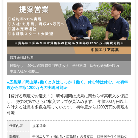
職種未経験歓迎
転勤なし
20代の管理職登用実績あり
学歴不問
駅から徒歩5分以内
中途入社が5割以上
●広島県／岡山県●働くときはしっかり働く、休む時は休む。≪初年
度から年収1200万円の実現可能≫
【稼げる環境でお迎え！】 研修期間は成果に関わらず高収入を保証
し、 努力次第でさらに収入アップが見込めます。 年収900万円以上
を叶える社員も多数在籍しています。 初年度から1200万円の実現も
可能...
仕事内容
提案営業
勤務地
中国エリア（岡山県・広島県）の各支店 ◎転居を伴う転勤な