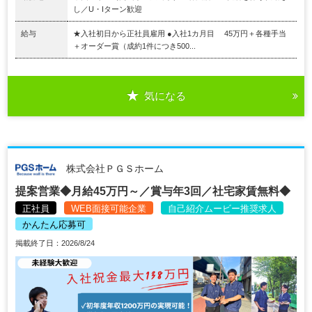
し／U・Iターン歓迎
給与
★入社初日から正社員雇用 ●入社1カ月目 45万円＋各種手当
＋オーダー賞（成約1件につき500...
気になる
株式会社ＰＧＳホーム
提案営業◆月給45万円～／賞与年3回／社宅家賃無料◆
正社員
WEB面接可能企業
自己紹介ムービー推奨求人
かんたん応募可
掲載終了日：2026/8/24