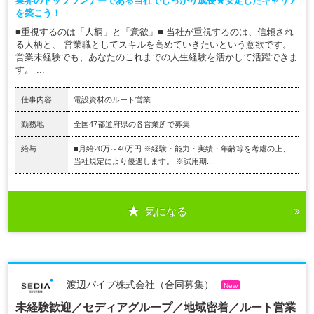
業界のトップランナーである当社でしっかり成長★安定したキャリア
を築こう！
■重視するのは「人柄」と「意欲」■ 当社が重視するのは、信頼され
る人柄と、 営業職としてスキルを高めていきたいという意欲です。
営業未経験でも、あなたのこれまでの人生経験を活かして活躍できま
す。 ...
仕事内容
電設資材のルート営業
勤務地
全国47都道府県の各営業所で募集
給与
■月給20万～40万円 ※経験・能力・実績・年齢等を考慮の上、
当社規定により優遇します。 ※試用期...
気になる
渡辺パイプ株式会社（合同募集）
New
未経験歓迎／セディアグループ／地域密着／ルート営業