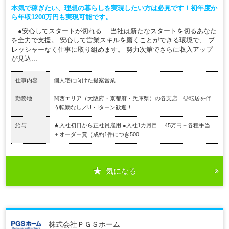
本気で稼ぎたい、理想の暮らしを実現したい方は必見です！初年度か
ら年収1200万円も実現可能です。
…●安心してスタートが切れる… 当社は新たなスタートを切るあなた
を全力で支援。 安心して営業スキルを磨くことができる環境で、 プ
レッシャーなく仕事に取り組めます。 努力次第でさらに収入アップ
が見込...
仕事内容
個人宅に向けた提案営業
勤務地
関西エリア（大阪府・京都府・兵庫県）の各支店 ◎転居を伴
う転勤なし／U・Iターン歓迎！
給与
★入社初日から正社員雇用 ●入社1カ月目 45万円＋各種手当
＋オーダー賞（成約1件につき500...
気になる
株式会社ＰＧＳホーム