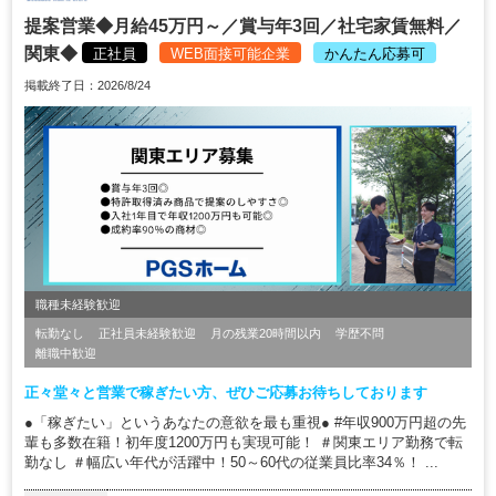
提案営業◆月給45万円～／賞与年3回／社宅家賃無料／
関東◆
正社員
WEB面接可能企業
かんたん応募可
掲載終了日：2026/8/24
職種未経験歓迎
転勤なし
正社員未経験歓迎
月の残業20時間以内
学歴不問
離職中歓迎
正々堂々と営業で稼ぎたい方、ぜひご応募お待ちしております
●「稼ぎたい」というあなたの意欲を最も重視● #年収900万円超の先
輩も多数在籍！初年度1200万円も実現可能！ ＃関東エリア勤務で転
勤なし ＃幅広い年代が活躍中！50～60代の従業員比率34％！ ...