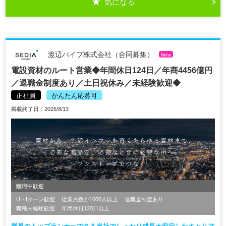
気になる
渡辺パイプ株式会社（合同募集）
New
電設資材のルート営業◆年間休日124日／年商4456億円
／退職金制度あり／土日祝休み／未経験歓迎◆
正社員
かんたん応募可
掲載終了日：2026/8/13
離職中歓迎
U・Iターン歓迎
従業員数が1000人以上
退職金制度あり
職種未経験歓迎
年間休日120日以上