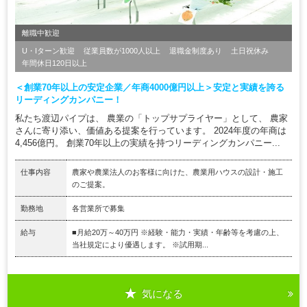
離職中歓迎
U・Iターン歓迎
従業員数が1000人以上
退職金制度あり
土日祝休み
年間休日120日以上
＜創業70年以上の安定企業／年商4000億円以上＞安定と実績を誇る
リーディングカンパニー！
私たち渡辺パイプは、 農業の「トップサプライヤー」として、 農家
さんに寄り添い、価値ある提案を行っています。 2024年度の年商は
4,456億円。 創業70年以上の実績を持つリーディングカンパニー...
仕事内容
農家や農業法人のお客様に向けた、農業用ハウスの設計・施工
のご提案。
勤務地
各営業所で募集
給与
■月給20万～40万円 ※経験・能力・実績・年齢等を考慮の上、
当社規定により優遇します。 ※試用期...
気になる