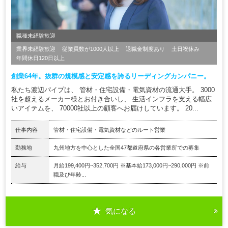
職種未経験歓迎
業界未経験歓迎
従業員数が1000人以上
退職金制度あり
土日祝休み
年間休日120日以上
創業64年。抜群の規模感と安定感を誇るリーディングカンパニー。
私たち渡辺パイプは、 管材・住宅設備・電気資材の流通大手。 3000
社を超えるメーカー様とお付き合いし、 生活インフラを支える幅広
いアイテムを、 70000社以上の顧客へお届けしています。 20...
仕事内容
管材・住宅設備・電気資材などのルート営業
勤務地
九州地方を中心とした全国47都道府県の各営業所での募集
給与
月給199,400円~352,700円 ※基本給173,000円~290,000円 ※前
職及び年齢...
気になる