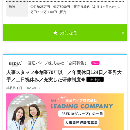
給与
◎月給26万円～41万5000円 （固定残業代︓あり 1ヶ⽉あたり1
万円 〜 1万5000円（固定...
気になる
渡辺パイプ株式会社（合同募集）
New
人事スタッフ◆創業70年以上／年間休日124日／業界大
手／土日祝休み／充実した研修制度◆
正社員
掲載終了日：2026/8/13