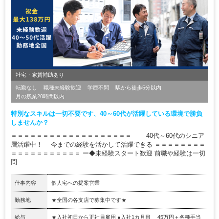
社宅・家賃補助あり
転勤なし
職種未経験歓迎
学歴不問
駅から徒歩5分以内
月の残業20時間以内
特別なスキルは一切不要です、40～60代が活躍している環境で勝負
しませんか？
＝＝＝＝＝＝＝＝＝＝＝＝＝＝＝＝＝＝＝ 40代～60代のシニア
層活躍中！ 今までの経験を活かして活躍できる ＝＝＝＝＝＝＝＝
＝＝＝＝＝＝＝＝＝＝＝ ー◆未経験スタート歓迎 前職や経験は一切
問...
仕事内容
個人宅への提案営業
勤務地
★全国の各支店で募集中です★
給与
★入社初日から正社員雇用 ●入社1カ月目 45万円＋各種手当