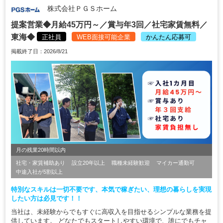
株式会社ＰＧＳホーム
提案営業◆月給45万円～／賞与年3回／社宅家賃無料／
東海◆
正社員
WEB面接可能企業
かんたん応募可
掲載終了日：2026/8/21
月の残業20時間以内
社宅・家賃補助あり
設立20年以上
職種未経験歓迎
マイカー通勤可
中途入社が5割以上
特別なスキルは一切不要です、本気で稼ぎたい、理想の暮らしを実現
したい方は必見です！！
当社は、未経験からでもすぐに高収入を目指せるシンプルな業務を提
供しています。 どなたでもスタートしやすい環境で、誰にでもチャ