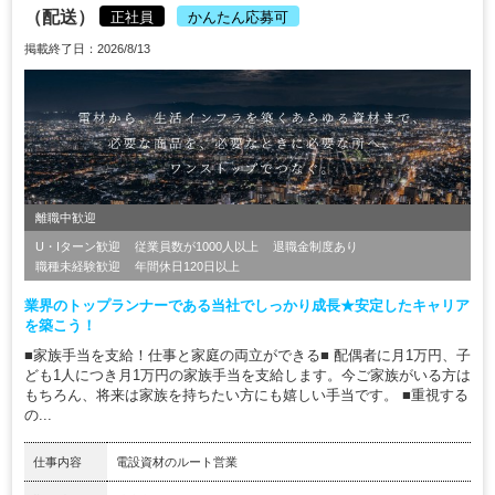
（配送）
正社員
かんたん応募可
掲載終了日：2026/8/13
離職中歓迎
U・Iターン歓迎
従業員数が1000人以上
退職金制度あり
職種未経験歓迎
年間休日120日以上
業界のトップランナーである当社でしっかり成長★安定したキャリア
を築こう！
■家族手当を支給！仕事と家庭の両立ができる■ 配偶者に月1万円、子
ども1人につき月1万円の家族手当を支給します。今ご家族がいる方は
もちろん、将来は家族を持ちたい方にも嬉しい手当です。 ■重視する
の...
仕事内容
電設資材のルート営業