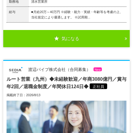
勤務地
清水営業所
給与
■月給20万～40万円 ※経験・能力・実績・年齢等を考慮の上、
当社規定により優遇します。 ※試用期...
気になる
渡辺パイプ株式会社（合同募集）
New
ルート営業（九州）◆未経験歓迎／年商3080億円／賞与
年2回／退職金制度／年間休日124日◆
正社員
掲載終了日：2026/8/13