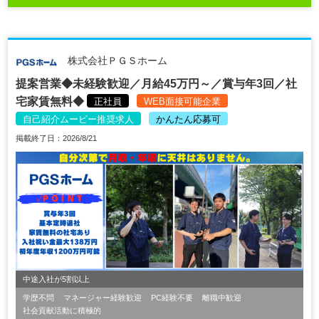
株式会社ＰＧＳホーム
提案営業◆未経験歓迎／月給45万円～／賞与年3回／社
宅家賃無料◆
正社員
WEB面接可能企業
自己紹介ムービー推奨求人
かんたん応募可
掲載終了日：2026/8/21
中途入社が5割以上
学歴不問
マネージャー経験歓迎
PC経験不要
離職中歓迎
社会貢献活動に積極的