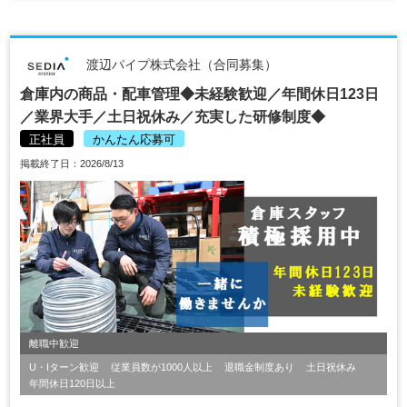
渡辺パイプ株式会社（合同募集）
倉庫内の商品・配車管理◆未経験歓迎／年間休日123日
／業界大手／土日祝休み／充実した研修制度◆
正社員
かんたん応募可
掲載終了日：2026/8/13
離職中歓迎
U・Iターン歓迎
従業員数が1000人以上
退職金制度あり
土日祝休み
年間休日120日以上