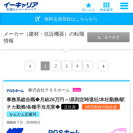
転職ならイーキャリア
気になる
検索履歴
無料会員登録はこちらから
メーカー（建材・住設機器）の転職
条件変更
情報
前の
1
30
2
件
3
4
5
次の
30
株式会社ＰＧＳホーム
New
事務系総合職◆月給26万円～/原則定時退社/本社勤務/駅
チカ勤務/各種手当充実◆
正社員
WEB面接可能企業
かんたん応募可
掲載終了日：2026/8/21