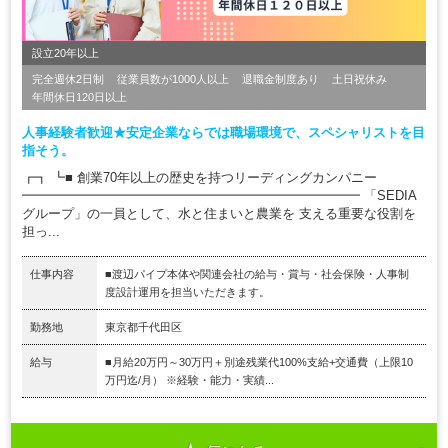
設立20年以上
完全週休2日制
従業員数が1000人以上
退職金制度あり
土日祝休み
年間休日120日以上
人事経験者歓迎★安定企業ならでは職場環境で、スペシャリストを目
指そう。
┏┓ ┗■ 創業70年以上の歴史を持つリーディングカンパニー
━━━━━━━━━━━━━━━━━━━━━━━━━━ 「SEDIA
グループ」の一員として、水と住まいと農業を 支える重要な役割を
担っ...
仕事内容
■渡辺パイプ本体や関連会社の給与・賞与・社会保険・人事制
度設計運用を担当いただきます。
勤務地
東京都千代田区
給与
■月給20万円～30万円＋別途残業代100%支給+交通費（上限10
万円迄/月） ※経験・能力・実績...