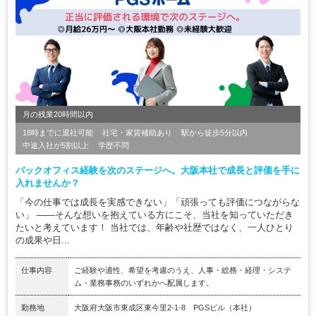
月の残業20時間以内
18時までに退社可能
社宅・家賃補助あり
駅から徒歩5分以内
中途入社が5割以上
学歴不問
バックオフィス経験を次のステージへ。大阪本社で成長と評価を手に
入れませんか？
「今の仕事では成長を実感できない」「頑張っても評価につながらな
い」 ――そんな想いを抱えている方にこそ、当社を知っていただき
たいと考えています！ 当社では、年齢や社歴ではなく、一人ひとり
の成果や日...
仕事内容
ご経験や適性、希望を考慮のうえ、人事・総務・経理・システ
ム・業務事務のいずれかへ配属します。
勤務地
⼤阪府⼤阪市東成区東今⾥2-1-8 PGSビル（本社）