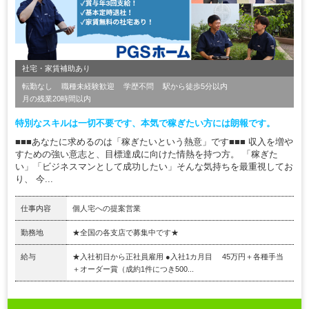
社宅・家賃補助あり
転勤なし
職種未経験歓迎
学歴不問
駅から徒歩5分以内
月の残業20時間以内
特別なスキルは一切不要です、本気で稼ぎたい方には朗報です。
■■■あなたに求めるのは「稼ぎたいという熱意」です■■■ 収入を増や
すための強い意志と、目標達成に向けた情熱を持つ方。 「稼ぎた
い」「ビジネスマンとして成功したい」そんな気持ちを最重視してお
り、 今...
仕事内容
個人宅への提案営業
勤務地
★全国の各支店で募集中です★
給与
★入社初日から正社員雇用 ●入社1カ月目 45万円＋各種手当
＋オーダー賞（成約1件につき500...