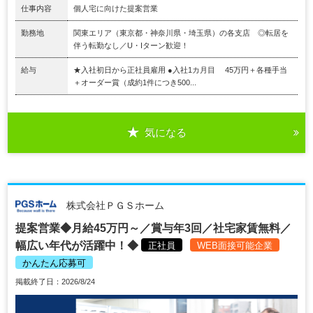
仕事内容
個人宅に向けた提案営業
勤務地
関東エリア（東京都・神奈川県・埼玉県）の各支店 ◎転居を
伴う転勤なし／U・Iターン歓迎！
給与
★入社初日から正社員雇用 ●入社1カ月目 45万円＋各種手当
＋オーダー賞（成約1件につき500...
気になる
株式会社ＰＧＳホーム
提案営業◆月給45万円～／賞与年3回／社宅家賃無料／
幅広い年代が活躍中！◆
正社員
WEB面接可能企業
かんたん応募可
掲載終了日：2026/8/24