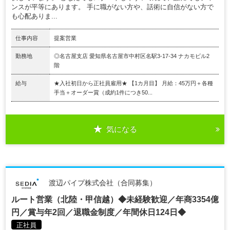
ンスが平等にあります。 手に職がない方や、話術に自信がない方で
も心配ありま...
仕事内容
提案営業
勤務地
◎名古屋支店 愛知県名古屋市中村区名駅3-17-34 ナカモビル2
階
給与
★入社初日から正社員雇用★ 【1カ月目】 月給：45万円＋各種
手当＋オーダー賞（成約1件につき50...
気になる
渡辺パイプ株式会社（合同募集）
ルート営業（北陸・甲信越）◆未経験歓迎／年商3354億
円／賞与年2回／退職金制度／年間休日124日◆
正社員