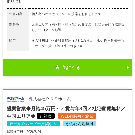
張りはし...
仕事内容
個人宅への住宅ペイントの提案をお任せします
勤務地
九州エリア（福岡県・熊本県）の各支店 ◎転居を伴う転勤な
し／U・Iターン歓迎！
給与
★入社初日から正社員雇用 ●入社1カ月目 45万円＋各種手当
＋オーダー賞（成約1件につき500...
気になる
株式会社ＰＧＳホーム
提案営業◆月給45万円～／賞与年3回／社宅家賃無料／
中国エリア◆
正社員
WEB面接可能企業
自己紹介ムービー推奨求人
かんたん応募可
掲載終了日：2026/8/24