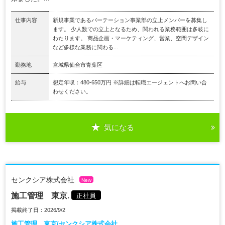
仕事内容
新規事業であるパーテーション事業部の立上メンバーを募集し
ます。 少人数での立上となるため、関われる業務範囲は多岐に
わたります。 商品企画・マーケティング、営業、空間デザイン
など多様な業務に関わる...
勤務地
宮城県仙台市青葉区
給与
想定年収：480-650万円 ※詳細は転職エージェントへお問い合
わせください。
気になる
センクシア株式会社
New
施工管理 東京.
正社員
掲載終了日：2026/9/2
施工管理 東京/センクシア株式会社