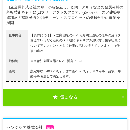
日立金属株式会社の傘下から独立し、鉄鋼・アルミなどの金属材料の
基板技術をもとに(1)フリーアクセスフロア、(2)ハイベース／建築構
造部材の建設分野と(3)チェーン・スプロケットの機械分野に事業を
展開...
仕事内容
【具体的には】 ●教育 最初の2～3ヵ月間は当社の仕事の流れを
覚えていただくためのOJT期間 キャリアの浅い方は先輩社員に
ついてアシスタントとして仕事の流れを覚えていきます。 ●仕
事の進め...
勤務地
東京都江東区東陽2-4-2 新宮ビル2F
給与
想定年収：400-700万円 基本給23～39万円 ※スキル・経験・年
齢等を考慮して決定します。 ...
気になる
センクシア株式会社
New