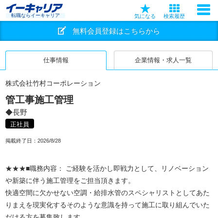
転職ならイーキャリア
気になる
検索履歴
無料会員登録はこちらから
仕事情報
企業情報・求人一覧
株式会社竹村コーポレーション
管工事施工管理
◆長野
正社員
掲載終了日：
2026/8/28
★★★■職務内容： ご経験を活かし即戦力として、リノベーション
や新築に伴う施工管理をご担当頂きます。
快適空間に欠かせない空調・給排水管のスペシャリストとしてあた
りまえを現実化するそのような意識を持って施工に取り組んでいた
だける方を募集致します。