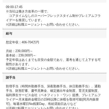
09:00-17:45
※当社は働き方改革の一環で、
コアタイムなしのスーパーフレックスタイム制やプレミアムフラ
イデーを推奨しています。
※詳細は転職エージェントへお問い合わせください。
給与
想定年収：406-704万円
月給：239,000円～
基本給：239,000円～
予定年収はあくまでも目安の金額であり、選考を通じて上下する可
能性があります。
※詳細は転職エージェントへお問い合わせください。
諸手当
割増手当（時間外勤務手当、深夜勤務手当、休日勤務手当）、通勤
手当、財形貯蓄、慶弔見舞金、確定拠出年金制度、育児支援制度、
福利厚生サービス会社（ベネフィット・ワン）提携、プレミアムフ
ライデー月末最終金曜日の15時以降に休暇を取得可能(同月内振替
可)、毎週水曜日No残業Day、有給奨励日ありなど
※詳細は転職エージェントへお問い合わせください。