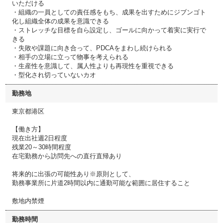
いただける
・組織の一員としての責任感をもち、成果を出すためにジブンゴト
化し組織全体の成果を意識できる
・ストレッチな目標を自ら設定し、ゴールに向かって着実に実行で
きる
・失敗や課題に向き合って、PDCAをまわし続けられる
・相手の立場に立って物事を考えられる
・生産性を意識して、属人性よりも再現性を重視できる
・型化され切っていないカオ
勤務地
東京都港区
【働き方】
現在出社週2日程度
残業20～30時間程度
在宅勤務から訪問先への直行直帰あり
将来的に出張の可能性あり※原則として、
勤務事業所に片道2時間以内に通勤可能な範囲に居住すること
敷地内禁煙
勤務時間