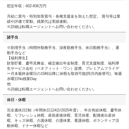
想定年収：602-836万円
月給に賞与・特別加算賞与・各種支援金を加えた想定。 賞与等は業
績や評価で変動。残業代は実績連動。
※詳細は転職エージェントへお問い合わせください。
諸手当
※割増手当（時間外勤務手当、深夜勤務手当、休日勤務手当）、通
勤手当など
【福利厚生】
財形貯蓄、慶弔見舞金、確定拠出年金制度、育児支援制度、福利厚
生サービス会社（ベネフィット・ワン）提携、プレミアムフライデ
ー月末最終金曜日の15時以降に休暇を取得可能(同月内振替可)、毎週
水曜日No残業Day
他
※詳細は転職エージェントへお問い合わせください。
休日・休暇
完全週休2日制（年間休日124日/2025年度）、年次有給休暇、慶弔休
暇、リフレッシュ休暇、産前産後休暇、育児休業、配偶者出産休
暇、キッズ休暇、介護休暇、介護休業、看護休暇、ボランティア活
動休暇、ドナー休暇など