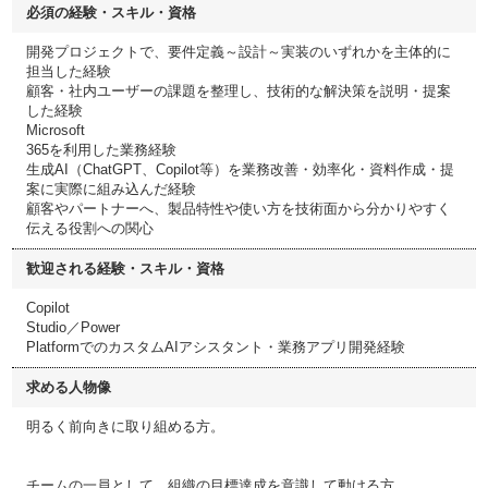
必須の経験・スキル・資格
開発プロジェクトで、要件定義～設計～実装のいずれかを主体的に
担当した経験
顧客・社内ユーザーの課題を整理し、技術的な解決策を説明・提案
した経験
Microsoft
365を利用した業務経験
生成AI（ChatGPT、Copilot等）を業務改善・効率化・資料作成・提
案に実際に組み込んだ経験
顧客やパートナーへ、製品特性や使い方を技術面から分かりやすく
伝える役割への関心
歓迎される経験・スキル・資格
Copilot
Studio／Power
PlatformでのカスタムAIアシスタント・業務アプリ開発経験
求める人物像
明るく前向きに取り組める方。
チームの一員として、組織の目標達成を意識して動ける方。