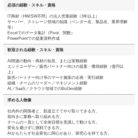
必須の経験・スキル・資格
IT商材（HW/SW不問）の法人営業経験（3年以上）
サーバー、ストレージ領域の知識（ベンダー名、製品名、業界理解
等）
Excelでのデータ集計（Pivot、関数）
PowerPointでの提案資料作成
歓迎される経験・スキル・資格
AI関連の動向・商材の知見、または実務経験
エンドユーザー／販売パートナー向けの提案・獲得経験（億円以
上）
販売パートナー向け等のマーケ施策の企画・実行経験
組織・チームのリーダー／マネジメント経験
AI／SaaS／クラウド領域でのBizDev経験
求める人物像
社内外の関係者と、筋道立ててやり取りできる方。
前向きに業務へ取り組める方。
チームの一員として全体目標を意識して動ける方。
変化を避けずに挑戦できる方。
AIがもたらす社会変化に関心があり、探究心を持てる方。