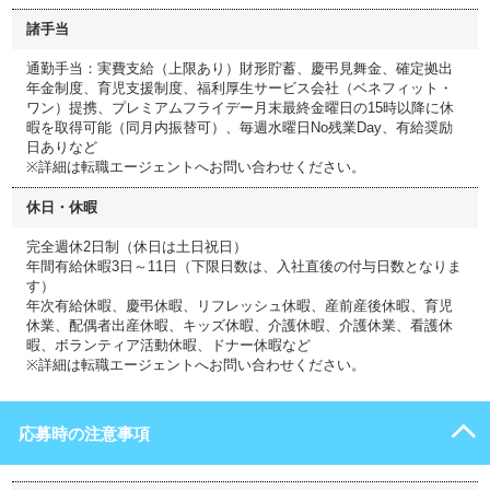
諸手当
通勤手当：実費支給（上限あり）財形貯蓄、慶弔見舞金、確定拠出
年金制度、育児支援制度、福利厚生サービス会社（ベネフィット・
ワン）提携、プレミアムフライデー月末最終金曜日の15時以降に休
暇を取得可能（同月内振替可）、毎週水曜日No残業Day、有給奨励
日ありなど
※詳細は転職エージェントへお問い合わせください。
休日・休暇
完全週休2日制（休日は土日祝日）
年間有給休暇3日～11日（下限日数は、入社直後の付与日数となりま
す）
年次有給休暇、慶弔休暇、リフレッシュ休暇、産前産後休暇、育児
休業、配偶者出産休暇、キッズ休暇、介護休暇、介護休業、看護休
暇、ボランティア活動休暇、ドナー休暇など
※詳細は転職エージェントへお問い合わせください。
応募時の注意事項