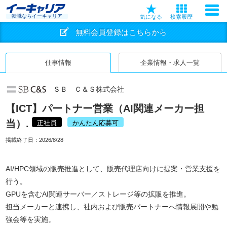
転職ならイーキャリア
気になる
検索履歴
無料会員登録はこちらから
仕事情報
企業情報・求人一覧
ＳＢ Ｃ＆Ｓ株式会社
【ICT】パートナー営業（AI関連メーカー担
当）.
正社員
かんたん応募可
掲載終了日：
2026/8/28
AI/HPC領域の販売推進として、販売代理店向けに提案・営業支援を
行う。
GPUを含むAI関連サーバー／ストレージ等の拡販を推進。
担当メーカーと連携し、社内および販売パートナーへ情報展開や勉
強会等を実施。