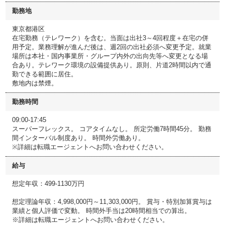
勤務地
東京都港区
在宅勤務（テレワーク）を含む。当面は出社3～4回程度＋在宅の併
用予定。業務理解が進んだ後は、週2回の出社必須へ変更予定。就業
場所は本社・国内事業所・グループ内外の出向先等へ変更となる場
合あり。テレワーク環境の設備提供あり。原則、片道2時間以内で通
勤できる範囲に居住。
敷地内は禁煙。
勤務時間
09:00-17:45
スーパーフレックス。 コアタイムなし。 所定労働7時間45分。 勤務
間インターバル制度あり。 時間外労働あり。
※詳細は転職エージェントへお問い合わせください。
給与
想定年収：499-1130万円
想定理論年収：4,998,000円～11,303,000円。 賞与・特別加算賞与は
業績と個人評価で変動。 時間外手当は20時間相当での算出。
※詳細は転職エージェントへお問い合わせください。