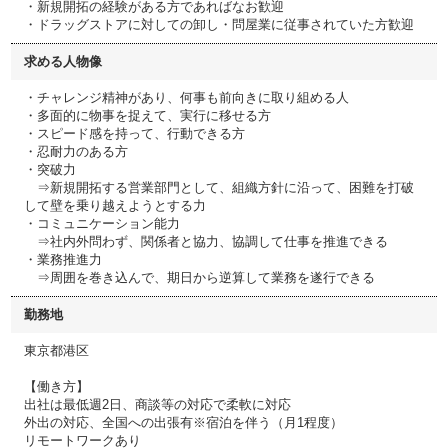
・新規開拓の経験がある方であればなお歓迎
・ドラッグストアに対しての卸し・問屋業に従事されていた方歓迎
求める人物像
・チャレンジ精神があり、何事も前向きに取り組める人
・多面的に物事を捉えて、実行に移せる方
・スピード感を持って、行動できる方
・忍耐力のある方
・突破力
⇒新規開拓する営業部門として、組織方針に沿って、困難を打破
して壁を乗り越えようとする力
・コミュニケーション能力
⇒社内外問わず、関係者と協力、協調して仕事を推進できる
・業務推進力
⇒周囲を巻き込んで、期日から逆算して業務を遂行できる
勤務地
東京都港区
【働き方】
出社は最低週2日、商談等の対応で柔軟に対応
外出の対応、全国への出張有※宿泊を伴う（月1程度）
リモートワークあり