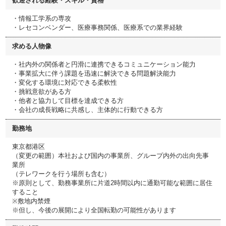
歓迎される経験・スキル・資格
・情報工学系の専攻
・レセコンベンダー、医療事務関係、医療系での業界経験
求める人物像
・社内外の関係者と円滑に連携できるコミュニケーション能力
・事業拡大に伴う課題を迅速に解決できる問題解決能力
・変化する環境に対応できる柔軟性
・挑戦意欲がある方
・他者と協力して目標を達成できる方
・会社の成長戦略に共感し、主体的に行動できる方
勤務地
東京都港区
（変更の範囲）本社および国内の事業所、グループ内外の出向先事
業所
（テレワークを行う場所も含む）
※原則として、勤務事業所に片道2時間以内に通勤可能な範囲に居住
すること
※敷地内禁煙
※但し、今後の展開により全国転勤の可能性があります