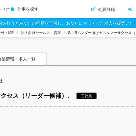
仕事を探す
会員登録
ャリア
録を行うとあなたの行動を学習し、あなたにマッチした求人を提案いた
渉外・MR
法人向けセールス・営業
SaaSベンダー向けカスタマーサクセス
企業情報・求人一覧
社
サクセス（リーダー候補）.
正社員