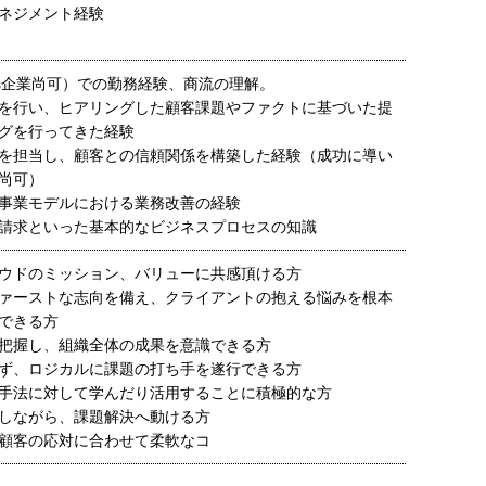
ネジメント経験
aas企業尚可）での勤務経験、商流の理解。
を行い、ヒアリングした顧客課題やファクトに基づいた提
グを行ってきた経験
を担当し、顧客との信頼関係を構築した経験（成功に導い
尚可）
事業モデルにおける業務改善の経験
請求といった基本的なビジネスプロセスの知識
ウドのミッション、バリューに共感頂ける方
ァーストな志向を備え、クライアントの抱える悩みを根本
できる方
把握し、組織全体の成果を意識できる方
ず、ロジカルに課題の打ち手を遂行できる方
手法に対して学んだり活用することに積極的な方
しながら、課題解決へ動ける方
顧客の応対に合わせて柔軟なコ