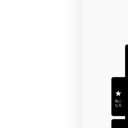
気に
なる