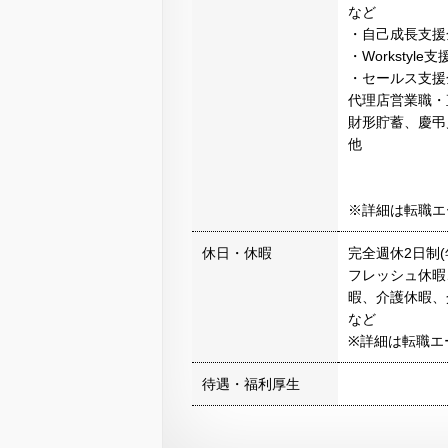
など
・自己成長支援金
・Workstyle支
・セールス支援金
代理店営業職・
財形貯蓄、慶弔
他
※詳細は転職エ
休日・休暇
完全週休2日制(
フレッシュ休暇
暇、介護休暇、
など
※詳細は転職エ
待遇・福利厚生