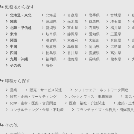
勤務地から探す
北海道・東北
北海道
青森県
岩手県
宮城県
関東
茨城県
栃木県
群馬県
埼玉県
北陸・甲信越
新潟県
富山県
石川県
福井県
東海
岐阜県
静岡県
愛知県
三重県
関西
滋賀県
京都府
大阪府
兵庫県
中国
鳥取県
島根県
岡山県
広島県
四国
徳島県
香川県
愛媛県
高知県
九州・沖縄
福岡県
佐賀県
長崎県
熊本県
その他
海外
職種から探す
営業
販売・サービス関連
ソフトウェア・ネットワーク関連
経営・企画・マーケティング
バックオフィス・事務関連
電気
化学・素材・医薬・食品関連
医療・福祉・介護関連
建築・土
コンサルティング・金融・不動産
フランチャイズ・公務員・団体職員
その他