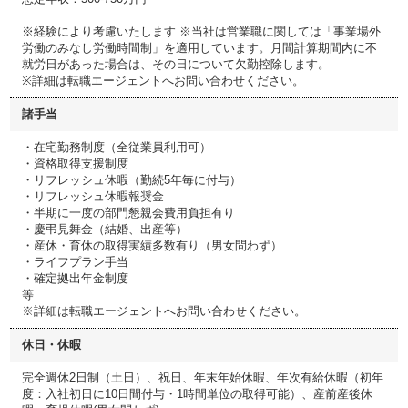
※経験により考慮いたします ※当社は営業職に関しては「事業場外
労働のみなし労働時間制」を適用しています。月間計算期間内に不
就労日があった場合は、その日について欠勤控除します。
※詳細は転職エージェントへお問い合わせください。
諸手当
・在宅勤務制度（全従業員利用可）
・資格取得支援制度
・リフレッシュ休暇（勤続5年毎に付与）
・リフレッシュ休暇報奨金
・半期に一度の部門懇親会費用負担有り
・慶弔見舞金（結婚、出産等）
・産休・育休の取得実績多数有り（男女問わず）
・ライフプラン手当
・確定拠出年金制度
等
※詳細は転職エージェントへお問い合わせください。
休日・休暇
完全週休2日制（土日）、祝日、年末年始休暇、年次有給休暇（初年
度：入社初日に10日間付与・1時間単位の取得可能）、産前産後休