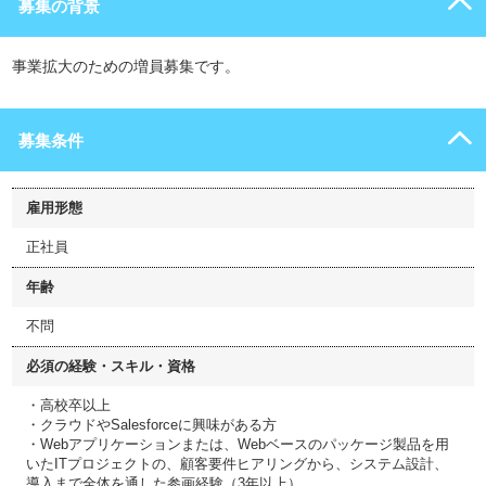
募集の背景
事業拡大のための増員募集です。
募集条件
雇用形態
正社員
年齢
不問
必須の経験・スキル・資格
・高校卒以上
・クラウドやSalesforceに興味がある方
・Webアプリケーションまたは、Webベースのパッケージ製品を用
いたITプロジェクトの、顧客要件ヒアリングから、システム設計、
導入まで全体を通した参画経験（3年以上）