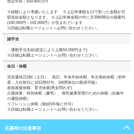
想定年収：600-900万円
※経験により考慮いたします ※上記年俸額を12で割った金額が月
額支給金額となります。 ※上記年俸金額の中に月30時間分の残業代
(100,000円～150,000円）が含まれています
※詳細は転職エージェントへお問い合わせください。
諸手当
・通勤手当支給(規定により上限50,000円まで)
※詳細は転職エージェントへお問い合わせください。
休日・休暇
完全週休2日制（土日）、祝日、年末年始休暇、年次有給休暇（初年
度：入社初日に10日間付与、1時間単位の取得可能）
産前産後休暇、育児休業(男女問わず)、
介護休業、特別休暇（慶弔）、母性健康管理のための休暇（妊娠中
の通院休暇）
リフレッシュ休暇（勤続5年毎に付与）
※詳細は転職エージェントへお問い合わせください。
応募時の注意事項