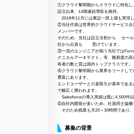
①クラウド黎明期からクラウドに特化し
設立以来、14期連続増収を維持。
2018年11月には東証一部上場も実現
②当社代表は世界的クラウドサービス企
メンバーです。
そのため、当社は設立当初から セール
社から出資も 受けています。
③一流のエンジニアが揃う当社ではForce
クニカルアーキテクト」等、難易度の高い資
有者の数と質は国内トップクラスです。
④クラウド黎明期から業界をリードして
豊富にあります。
エンドユーザーとの直取引が基本である
で幅広く携われます。
Salesforceの導入実績は既に4,50
⑤自社内開発が多いため、社員同士協働
そのため残業も月20～30時間であり
募集の背景