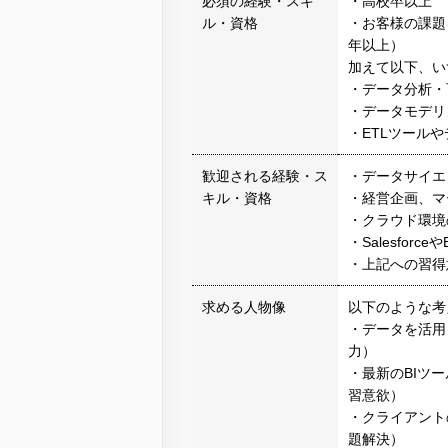
必須の経験・スキ
・高校卒以上
ル・資格
・お客様の課題
年以上）
加えて以下、い
・データ分析・可視
・データモデリ
・ETLツールやデ
歓迎される経験・ス
・データサイエ
キル・資格
・経営企画、マ
・クラウド環境
・Salesfor
・上記への習得
求める人物像
以下のような考
・データを活用
力）
・最新のBIツ
習意欲）
・クライアント
題解決）