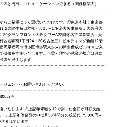
の方と円滑にコミュニケーションできる（関係構築力）
からご希望により選択いただけます。①東京本社：東京都
11-2太陽生命日本橋ビル15～17F②大阪事業所：大阪府大
4-20グランフロント大阪タワーA22階③名古屋事業所：愛
村区名駅南1丁目24－20名古屋三井ビルディング新館12階
福岡県福岡市博多区博多駅東2-5-28博多偕成ビル4F※ご入
で研修を実施いたします。※②～④での就業の場合は月に
出張が発生します。
ージェントへお問い合わせください。
800万円
慮いたします ※上記年俸額を12で割った金額が月額支給
 ※上記年俸金額の中に月30時間分の残業代(75,000円～
月)が含まれています