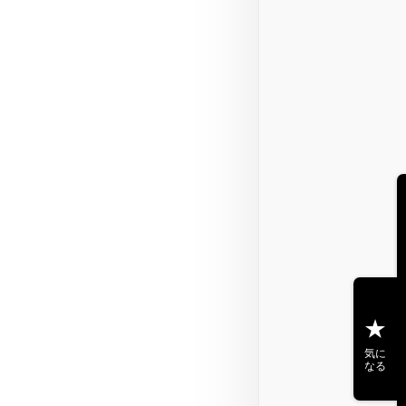
気に
なる