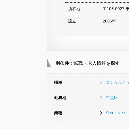
所在地
〒103-002
設立
2006年
別条件で転職・求人情報を探す
職種
コンサルテ
勤務地
中央区
業種
SIer・NIer