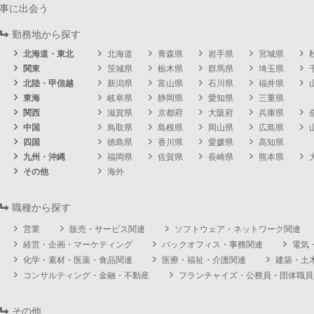
事に出会う
勤務地から探す
北海道・東北
北海道
青森県
岩手県
宮城県
関東
茨城県
栃木県
群馬県
埼玉県
北陸・甲信越
新潟県
富山県
石川県
福井県
東海
岐阜県
静岡県
愛知県
三重県
関西
滋賀県
京都府
大阪府
兵庫県
中国
鳥取県
島根県
岡山県
広島県
四国
徳島県
香川県
愛媛県
高知県
九州・沖縄
福岡県
佐賀県
長崎県
熊本県
その他
海外
職種から探す
営業
販売・サービス関連
ソフトウェア・ネットワーク関連
経営・企画・マーケティング
バックオフィス・事務関連
電気
化学・素材・医薬・食品関連
医療・福祉・介護関連
建築・土
コンサルティング・金融・不動産
フランチャイズ・公務員・団体職員
その他