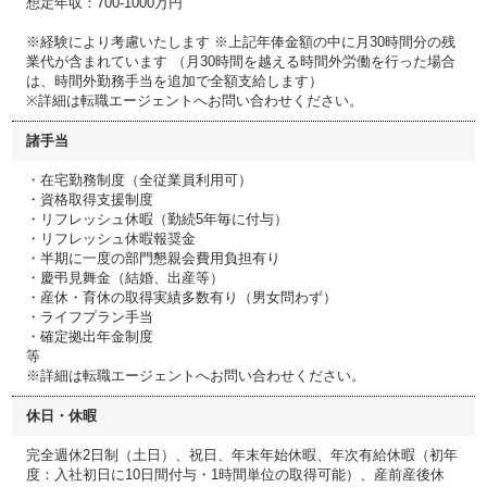
想定年収：700-1000万円
※経験により考慮いたします ※上記年俸金額の中に月30時間分の残
業代が含まれています （月30時間を越える時間外労働を行った場合
は、時間外勤務手当を追加で全額支給します）
※詳細は転職エージェントへお問い合わせください。
諸手当
・在宅勤務制度（全従業員利用可）
・資格取得支援制度
・リフレッシュ休暇（勤続5年毎に付与）
・リフレッシュ休暇報奨金
・半期に一度の部門懇親会費用負担有り
・慶弔見舞金（結婚、出産等）
・産休・育休の取得実績多数有り（男女問わず）
・ライフプラン手当
・確定拠出年金制度
等
※詳細は転職エージェントへお問い合わせください。
休日・休暇
完全週休2日制（土日）、祝日、年末年始休暇、年次有給休暇（初年
度：入社初日に10日間付与・1時間単位の取得可能）、産前産後休