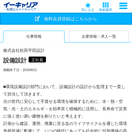
転職ならイーキャリア
気になる
検索履歴
無料会員登録はこちらから
仕事情報
企業情報・求人一覧
株式会社松田平田設計
設備設計
正社員
掲載終了日：
2026/8/21
■環境設備設計部門において、設備設計の設計から監理まで一貫し
て担当して頂きます。
次の世代に安心して手渡せる環境を確保するために、水・熱・空
気・光・土のエネルギ－を効率良く積極的に活用し、長寿命で災害
に強く使い易い建物を創りたいと考えます。
計画から建設、運用、廃棄に至る迄のライフサイクルを通じた環境
負荷低減に配慮して、いつの時代にあっても社会的に付加価値の高