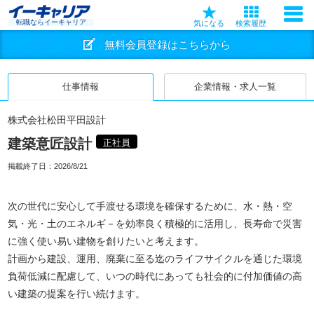
転職ならイーキャリア
気になる
検索履歴
無料会員登録はこちらから
仕事情報
企業情報・求人一覧
株式会社松田平田設計
建築意匠設計
正社員
掲載終了日：
2026/8/21
次の世代に安心して手渡せる環境を確保するために、水・熱・空
気・光・土のエネルギ－を効率良く積極的に活用し、長寿命で災害
に強く使い易い建物を創りたいと考えます。
計画から建設、運用、廃棄に至る迄のライフサイクルを通じた環境
負荷低減に配慮して、いつの時代にあっても社会的に付加価値の高
い建築の提案を行い続けます。