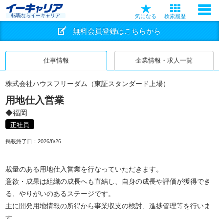
転職ならイーキャリア
気になる
検索履歴
無料会員登録はこちらから
仕事情報
企業情報・求人一覧
株式会社ハウスフリーダム（東証スタンダード上場）
用地仕入営業
◆福岡
正社員
掲載終了日：
2026/8/26
裁量のある用地仕入営業を行なっていただきます。
意欲・成果は組織の成長へも直結し、自身の成長や評価が獲得でき
る、やりがいのあるステージです。
主に開発用地情報の所得から事業収支の検討、進捗管理等を行いま
す。