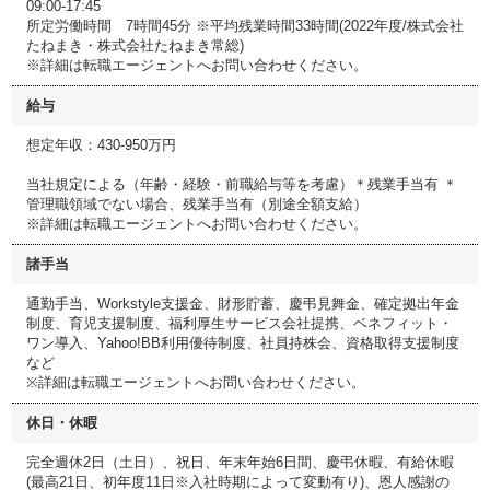
09:00-17:45
所定労働時間 7時間45分 ※平均残業時間33時間(2022年度/株式会社
たねまき・株式会社たねまき常総)
※詳細は転職エージェントへお問い合わせください。
給与
想定年収：430-950万円
当社規定による（年齢・経験・前職給与等を考慮）＊残業手当有 ＊
管理職領域でない場合、残業手当有（別途全額支給）
※詳細は転職エージェントへお問い合わせください。
諸手当
通勤手当、Workstyle支援金、財形貯蓄、慶弔見舞金、確定拠出年金
制度、育児支援制度、福利厚生サービス会社提携、ベネフィット・
ワン導入、Yahoo!BB利用優待制度、社員持株会、資格取得支援制度
など
※詳細は転職エージェントへお問い合わせください。
休日・休暇
完全週休2日（土日）、祝日、年末年始6日間、慶弔休暇、有給休暇
(最高21日、初年度11日※入社時期によって変動有り)、恩人感謝の