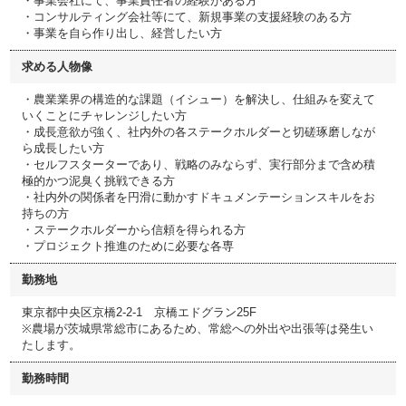
・事業会社にて、事業責任者の経験がある方
・コンサルティング会社等にて、新規事業の支援経験のある方
・事業を自ら作り出し、経営したい方
求める人物像
・農業業界の構造的な課題（イシュー）を解決し、仕組みを変えて
いくことにチャレンジしたい方
・成長意欲が強く、社内外の各ステークホルダーと切磋琢磨しなが
ら成長したい方
・セルフスターターであり、戦略のみならず、実行部分まで含め積
極的かつ泥臭く挑戦できる方
・社内外の関係者を円滑に動かすドキュメンテーションスキルをお
持ちの方
・ステークホルダーから信頼を得られる方
・プロジェクト推進のために必要な各専
勤務地
東京都中央区京橋2-2-1 京橋エドグラン25F
※農場が茨城県常総市にあるため、常総への外出や出張等は発生い
たします。
勤務時間