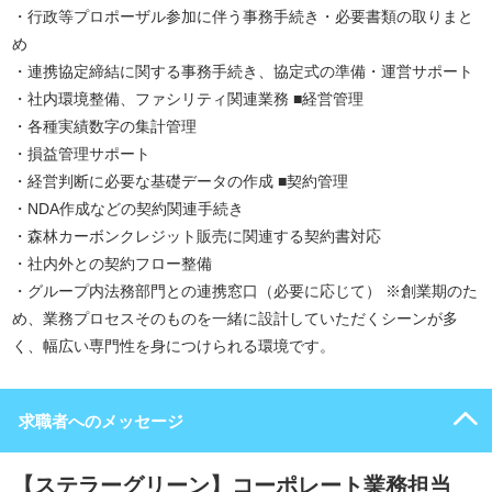
・行政等プロポーザル参加に伴う事務手続き・必要書類の取りまと
め
・連携協定締結に関する事務手続き、協定式の準備・運営サポート
・社内環境整備、ファシリティ関連業務 ■経営管理
・各種実績数字の集計管理
・損益管理サポート
・経営判断に必要な基礎データの作成 ■契約管理
・NDA作成などの契約関連手続き
・森林カーボンクレジット販売に関連する契約書対応
・社内外との契約フロー整備
・グループ内法務部門との連携窓口（必要に応じて） ※創業期のた
め、業務プロセスそのものを一緒に設計していただくシーンが多
く、幅広い専門性を身につけられる環境です。
求職者へのメッセージ
【ステラーグリーン】コーポレート業務担当