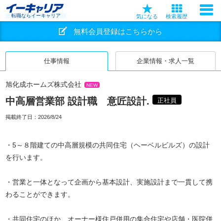
転職ならイーキャリア
気になる
検索履歴
無料会員登録はこちらから
仕事情報
企業情報・求人一覧
旭化成ホームズ株式会社
NEW
中高層営業部 設計職 意匠設計.
正社員
掲載終了日：
2026/8/24
・5～８階建ての中高層規模の共同住宅（ヘーベルビルズ）の設計
を行います。
・営業と一体となって企画から基本設計、実施設計まで一貫して携
わることができます。
・共同住宅のほか、オーナー様住戸併用の集合住宅や店舗・医院併