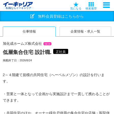
転職ならイーキャリア
気になる
検索履歴
無料会員登録はこちらから
仕事情報
企業情報・求人一覧
旭化成ホームズ株式会社
NEW
低層集合住宅 設計職.
正社員
掲載終了日：
2026/8/24
2～４階建て規模の共同住宅（へーベルメゾン）の設計を行いま
す。
・営業と一体となって企画から実施設計まで一貫して携わることが
できます。
・共同住宅のほか、オーナー様住戸併用の集合住宅や店舗・医院併