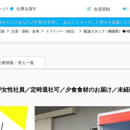
仕事を探す
会員登録
ャリア
録を行うとあなたの行動を学習し、あなたにマッチした求人を提案いた
関連
交通・運輸・倉庫
ドライバー（物流）
配達スタッフ（糟屋郡）◆9
企業情報・求人一覧
が女性社員／定時退社可／夕食食材のお届け／未経