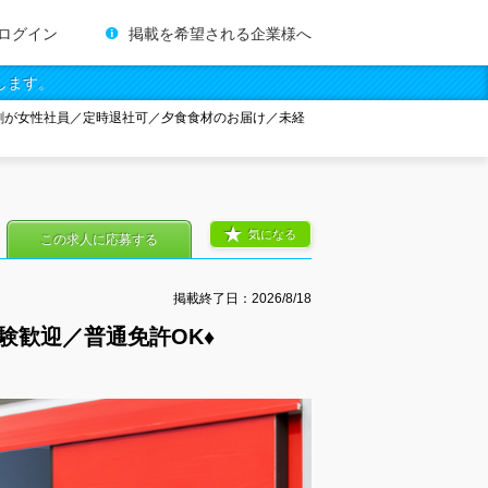
ログイン
掲載を希望される企業様へ
します。
割が女性社員／定時退社可／夕食食材のお届け／未経
気になる
この求人に応募する
掲載終了日：
2026/8/18
験歓迎／普通免許OK♦