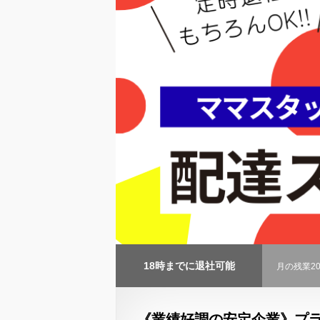
18時までに退社可能
月の残業2
《業績好調の安定企業》プ