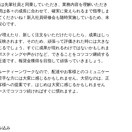
月は先輩社員と同乗していただき、業務内容を理解いただき
間は各々の成⻑に合わせて、確実に覚えられるまで指導しま
てくださいね！新入社員研修会も随時実施しているため、未
安心です。
が増えたり、新しく注文をいただけたりしたら、成果はしっ
反映されます。そのため、頑張って評価された時には大きな
じるでしょう。すぐに成果が現れるわけではないかもしれま
ポスティングや声かけなど、できることをコツコツ継続する
近道です。報奨金獲得を目指して頑張っていきましょう。
ルーティーンワークなので、配達やお客様とのコミュニケー
苦手な方には大変に感じるかもしれません。大切なのは、正
客様への提案です。はじめは大変に感じるかもしれません
ースでコツコツ続ければすぐに慣れますよ。
み込み