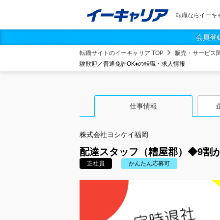
転職ならイーキ
会員登
転職サイトのイーキャリア TOP
販売・サービス
験歓迎／普通免許OK♦の転職・求人情報
仕事情報
株式会社ヨシケイ福岡
配達スタッフ（糟屋郡）◆9割
正社員
かんたん応募可