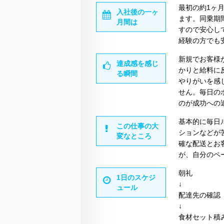
最初の約1ヶ
入社後の一ヶ
ます。同乗期
月間は
すので安心し
経験の方でも
新規でお客様
達成感を感じ
かりと給料に
る瞬間
やりがいを感
せん。毎日の
のが成功への
基本的に毎日
この仕事の大
ションなどが
変なところ
確な配送とお
が、自分のペ
朝礼
1日のスケジ
↓
ュール
配達先の確認
↓
食材セット積