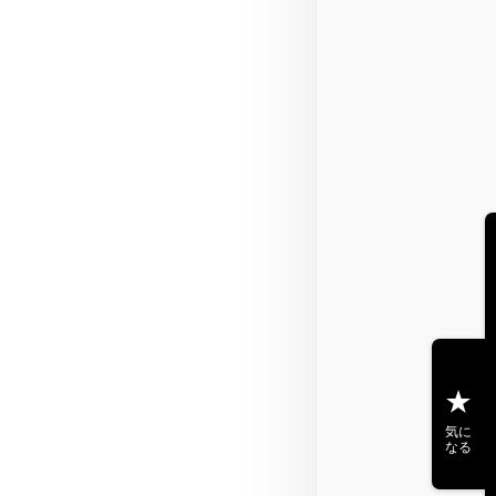
気に
なる