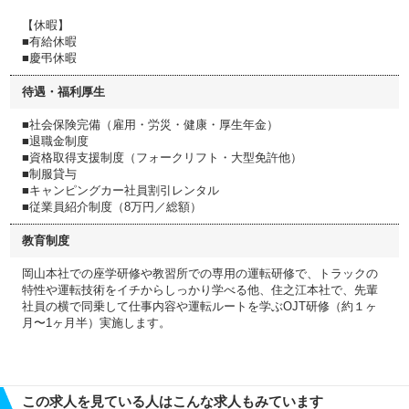
【休暇】
■有給休暇
■慶弔休暇
待遇・福利厚生
■社会保険完備（雇用・労災・健康・厚生年金）
■退職金制度
■資格取得支援制度（フォークリフト・大型免許他）
■制服貸与
■キャンピングカー社員割引レンタル
■従業員紹介制度（8万円／総額）
教育制度
岡山本社での座学研修や教習所での専用の運転研修で、トラックの
特性や運転技術をイチからしっかり学べる他、住之江本社で、先輩
社員の横で同乗して仕事内容や運転ルートを学ぶOJT研修（約１ヶ
月〜1ヶ月半）実施します。
この求人を見ている人はこんな求人もみています