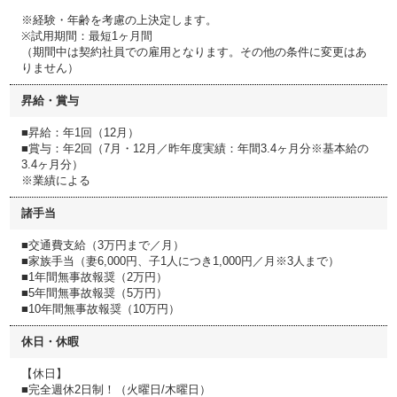
※経験・年齢を考慮の上決定します。
※試⽤期間：最短1ヶ⽉間
（期間中は契約社員での雇⽤となります。その他の条件に変更はあ
りません）
昇給・賞与
■昇給：年1回（12月）
■賞与：年2回（7月・12月／昨年度実績：年間3.4ヶ月分※基本給の
3.4ヶ月分）
※業績による
諸手当
■交通費支給（3万円まで／月）
■家族手当（妻6,000円、子1人につき1,000円／月※3人まで）
■1年間無事故報奨（2万円）
■5年間無事故報奨（5万円）
■10年間無事故報奨（10万円）
休日・休暇
【休日】
■完全週休2日制！（火曜日/木曜日）