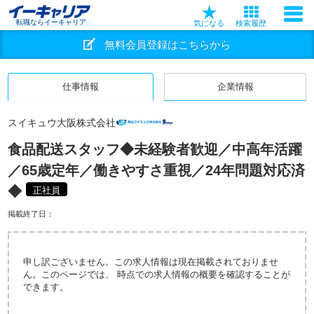
転職ならイーキャリア
気になる
検索履歴
無料会員登録はこちらから
仕事情報
企業情報
スイキュウ大阪株式会社
食品配送スタッフ◆未経験者歓迎／中高年活躍
／65歳定年／働きやすさ重視／24年問題対応済
◆
正社員
掲載終了日：
申し訳ございません。この求人情報は現在掲載されておりませ
ん。このページでは、 時点での求人情報の概要を確認することが
できます。