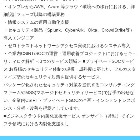
・オンプレからAWS、Azure 等クラウド環境への移行における、詳
細設計フェーズ以降の構築業務
・情報システムの運用自動化支援
・セキュリティ製品（Splunk、CyberArk、Okta、CrowdStrike等）
導入エンジニア
・ゼロトラストネットワークアクセス実現におけるシステム導入
・企業内CSIRT/SOCの運営・運用改善プロジェクトにおけるセキュ
リティログ解析 ＜3つのサービス領域＞ ■プライベートSOCサービ
ス お客様のセキュリティ体制の規模・成熟度に応じた、フルカスタ
マイズ型のセキュリティ対策を提供するサービス。
パッケージ化されたセキュリティ対策を提供するコンサルティング
ファームやMSS(マネージドセキュリティサービス)では手の出せな
い、企業内CSIRT・プライベートSOCの企画・インシデントレスポ
ンス・分析・改善を得意としています。
■ビジネスクラウド内製化支援サービス オンサイト（常駐）でイン
フラ領域における内製化支援をし